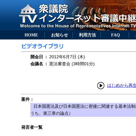
HOME
お知らせ
利用方法
FAQ
開会日
：
2012年6月7日 (木)
会議名
：
憲法審査会 (3時間01分)
はじめから再
案件：
日本国憲法及び日本国憲法に密接に関連する基本法制
うち、第三章の論点）
発言者一覧