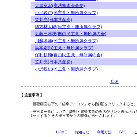
大畠章宏(憲法審査会会長)
小沢鋭仁(民主党・無所属クラブ)
笠井亮(日本共産党)
緒方林太郎(民主党・無所属クラブ)
近藤三津枝(自由民主党・無所属の会)
川越孝洋(民主党・無所属クラブ)
浜本宏(民主党・無所属クラブ)
保利耕輔(自由民主党・無所属の会)
笠井亮(日本共産党)
小沢鋭仁(民主党・無所属クラブ)
戻る
・視聴画面右下の「歯車アイコン」から[速度]をクリックすると
・発言者一覧について、説明・質疑者等の氏名がリンク表示され
リックするとその発言者からの映像が再生されます。
HOME
お知らせ
利用方法
FAQ