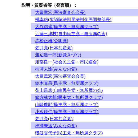
説明・質疑者等（発言順）：
大畠章宏(憲法審査会会長)
橘幸信(衆議院法制局法制企画調整部長)
大谷信盛(民主党・無所属クラブ)
近藤三津枝(自由民主党・無所属の会)
赤松正雄(公明党)
笠井亮(日本共産党)
渡辺浩一郎(新党きづな)
服部良一(社会民主党・市民連合)
柿澤未途(みんなの党)
大畠章宏(憲法審査会会長)
鈴木克昌(民主党・無所属クラブ)
柴山昌彦(自由民主党・無所属の会)
緒方林太郎(民主党・無所属クラブ)
山崎摩耶(民主党・無所属クラブ)
小沢鋭仁(民主党・無所属クラブ)
笠井亮(日本共産党)
柿澤未途(みんなの党)
磯谷香代子(民主党・無所属クラブ)