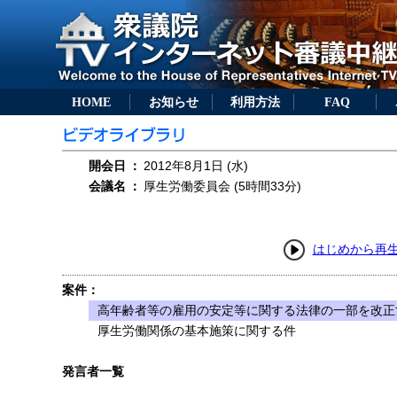
HOME
お知らせ
利用方法
FAQ
開会日
：
2012年8月1日 (水)
会議名
：
厚生労働委員会 (5時間33分)
はじめから再
案件：
高年齢者等の雇用の安定等に関する法律の一部を改正す
厚生労働関係の基本施策に関する件
発言者一覧