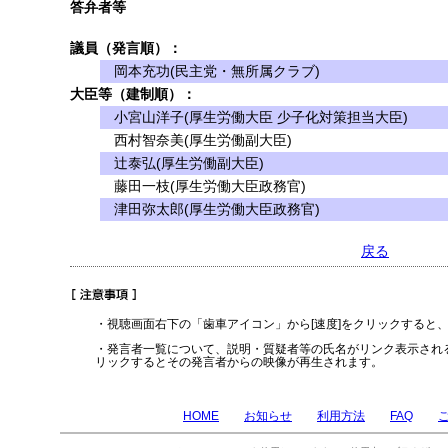
答弁者等
議員（発言順）：
岡本充功(民主党・無所属クラブ)
大臣等（建制順）：
小宮山洋子(厚生労働大臣 少子化対策担当大臣)
西村智奈美(厚生労働副大臣)
辻泰弘(厚生労働副大臣)
藤田一枝(厚生労働大臣政務官)
津田弥太郎(厚生労働大臣政務官)
戻る
・視聴画面右下の「歯車アイコン」から[速度]をクリックすると
・発言者一覧について、説明・質疑者等の氏名がリンク表示され
リックするとその発言者からの映像が再生されます。
HOME
お知らせ
利用方法
FAQ