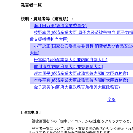
発言者一覧
説明・質疑者等（発言順）：
海江田万里(経済産業委員長)
枝野幸男(経済産業大臣 原子力経済被害担当 原子力
償支援機構担当大臣)
小平忠正(国家公安委員会委員長 消費者及び食品安全
大臣)
松宮勲(経済産業副大臣兼内閣府副大臣)
前川清成(内閣府副大臣兼復興副大臣)
岸本周平(経済産業大臣政務官兼内閣府大臣政務官)
本多平直(経済産業大臣政務官兼内閣府大臣政務官)
金子恵美(内閣府大臣政務官兼復興大臣政務官)
戻る
・視聴画面右下の「歯車アイコン」から[速度]をクリックすると
・発言者一覧について、説明・質疑者等の氏名がリンク表示され
リックするとその発言者からの映像が再生されます。