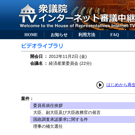
HOME
お知らせ
利用方法
FAQ
開会日
：
2012年11月2日 (金)
会議名
：
経済産業委員会 (22分)
はじめから再
案件：
委員長就任挨拶
大臣、副大臣及び大臣政務官の発言
国政調査承認要求に関する件
理事の補欠選任