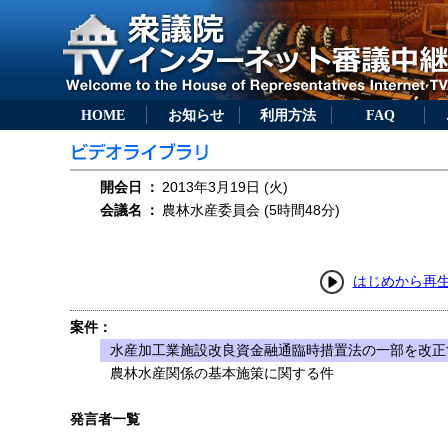
HOME
お知らせ
利用方法
FAQ
開会日
：
2013年3月19日 (火)
会議名
：
農林水産委員会 (5時間48分)
はじめから再
案件：
水産加工業施設改良資金融通臨時措置法の一部を改正す
農林水産関係の基本施策に関する件
発言者一覧