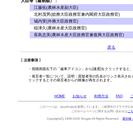
大臣等（建制順）：
江藤拓(農林水産副大臣)
北村茂男(総務大臣政務官兼内閣府大臣政務官)
城内実(外務大臣政務官)
稲津久(農林水産大臣政務官)
長島忠美(農林水産大臣政務官兼復興大臣政務官)
戻る
・視聴画面右下の「歯車アイコン」から[速度]をクリックすると
・発言者一覧について、説明・質疑者等の氏名がリンク表示され
リックするとその発言者からの映像が再生されます。
HOME
お知らせ
利用方法
FAQ
このページは、JavaScriptを使用しています。ご使用中のブラウザのJa
このホームページに関するお問い合わせは
こ
Copyright(C) 1999-2026 Shugiin All Rights Reserved.
著作権