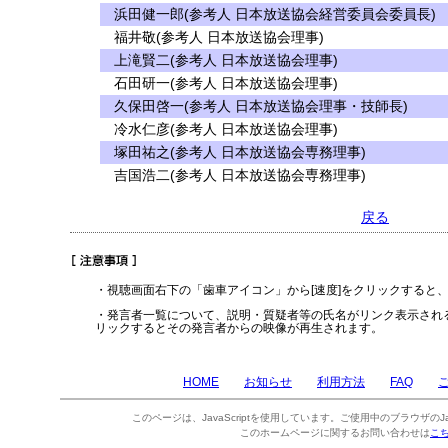
浜田健一郎(参考人 日本放送協会経営委員会委員長)
福井敬(参考人 日本放送協会理事)
上滝賢二(参考人 日本放送協会理事)
石田研一(参考人 日本放送協会理事)
久保田啓一(参考人 日本放送協会理事・技師長)
冷水仁彦(参考人 日本放送協会理事)
塚田祐之(参考人 日本放送協会専務理事)
吉国浩二(参考人 日本放送協会専務理事)
戻る
・視聴画面右下の「歯車アイコン」から[速度]をクリックすると
・発言者一覧について、説明・質疑者等の氏名がリンク表示され
リックするとその発言者からの映像が再生されます。
HOME
お知らせ
利用方法
FAQ
このページは、JavaScriptを使用しています。ご使用中のブラウザのJa
このホームページに関するお問い合わせは
こ