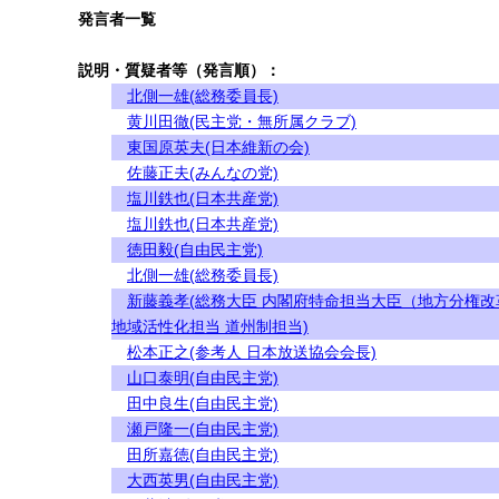
発言者一覧
説明・質疑者等（発言順）：
北側一雄(総務委員長)
黄川田徹(民主党・無所属クラブ)
東国原英夫(日本維新の会)
佐藤正夫(みんなの党)
塩川鉄也(日本共産党)
塩川鉄也(日本共産党)
徳田毅(自由民主党)
北側一雄(総務委員長)
新藤義孝(総務大臣 内閣府特命担当大臣（地方分権改
地域活性化担当 道州制担当)
松本正之(参考人 日本放送協会会長)
山口泰明(自由民主党)
田中良生(自由民主党)
瀬戸隆一(自由民主党)
田所嘉徳(自由民主党)
大西英男(自由民主党)