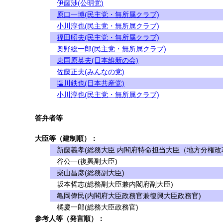
伊藤渉(公明党)
原口一博(民主党・無所属クラブ)
小川淳也(民主党・無所属クラブ)
福田昭夫(民主党・無所属クラブ)
奥野総一郎(民主党・無所属クラブ)
東国原英夫(日本維新の会)
佐藤正夫(みんなの党)
塩川鉄也(日本共産党)
小川淳也(民主党・無所属クラブ)
答弁者等
大臣等（建制順）：
新藤義孝(総務大臣 内閣府特命担当大臣（地方分権改革
谷公一(復興副大臣)
柴山昌彦(総務副大臣)
坂本哲志(総務副大臣兼内閣府副大臣)
亀岡偉民(内閣府大臣政務官兼復興大臣政務官)
橘慶一郎(総務大臣政務官)
参考人等（発言順）：