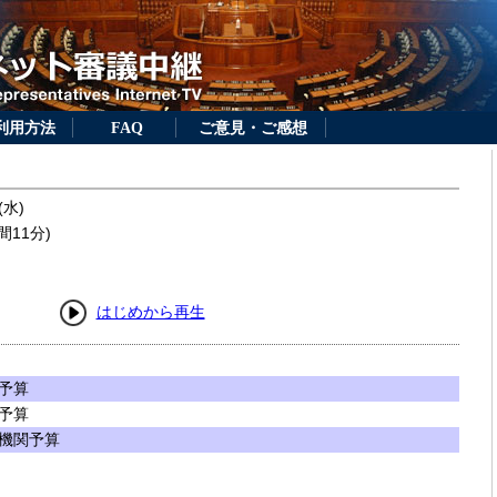
利用方法
FAQ
ご意見・ご感想
(水)
間11分)
はじめから再生
予算
予算
機関予算