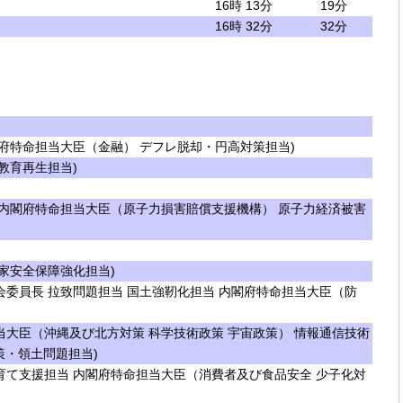
16時 13分
19分
16時 32分
32分
府特命担当大臣（金融） デフレ脱却・円高対策担当)
教育再生担当)
内閣府特命担当大臣（原子力損害賠償支援機構） 原子力経済被害
家安全保障強化担当)
委員長 拉致問題担当 国土強靭化担当 内閣府特命担当大臣（防
大臣（沖縄及び北方対策 科学技術政策 宇宙政策） 情報通信技術
策・領土問題担当)
て支援担当 内閣府特命担当大臣（消費者及び食品安全 少子化対