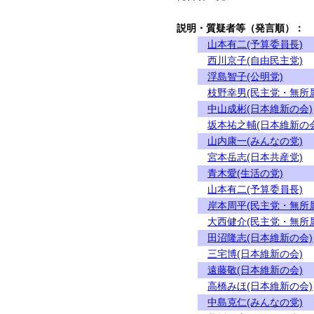
説明・質疑者等（発言順）：
山本有二(予算委員長)
西川京子(自由民主党)
浮島智子(公明党)
枝野幸男(民主党・無所
中山成彬(日本維新の会)
坂本祐之輔(日本維新の会
山内康一(みんなの党)
宮本岳志(日本共産党)
青木愛(生活の党)
山本有二(予算委員長)
岸本周平(民主党・無所
大西健介(民主党・無所
田沼隆志(日本維新の会)
三宅博(日本維新の会)
遠藤敬(日本維新の会)
高橋みほ(日本維新の会)
中島克仁(みんなの党)