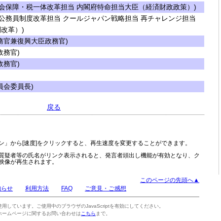
会保障・税一体改革担当 内閣府特命担当大臣（経済財政政策）)
公務員制度改革担当 クールジャパン戦略担当 再チャレンジ担当
改革）)
官兼復興大臣政務官)
務官)
務官)
会委員長)
戻る
ン」から[速度]をクリックすると、再生速度を変更することができます。
質疑者等の氏名がリンク表示されると、発言者頭出し機能が有効となり、ク
映像が再生されます。
このページの先頭へ▲
知らせ
利用方法
FAQ
ご意見・ご感想
tを使用しています。ご使用中のブラウザのJavaScriptを有効にしてください。
ホームページに関するお問い合わせは
こちら
まで。