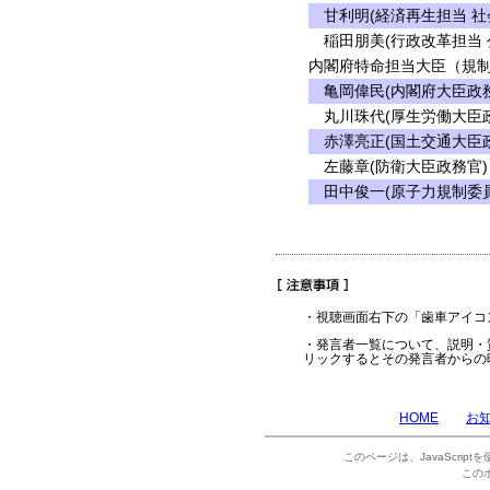
甘利明(経済再生担当 社
稲田朋美(行政改革担当 
内閣府特命担当大臣（規制
亀岡偉民(内閣府大臣政務
丸川珠代(厚生労働大臣政
赤澤亮正(国土交通大臣政
左藤章(防衛大臣政務官)
田中俊一(原子力規制委員
・視聴画面右下の「歯車アイコ
・発言者一覧について、説明・
リックするとその発言者からの
HOME
お
このページは、JavaScrip
この