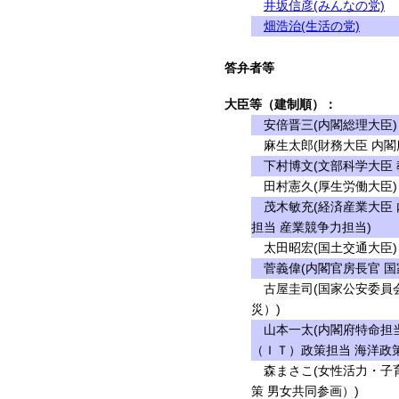
井坂信彦(みんなの党)
畑浩治(生活の党)
答弁者等
大臣等（建制順）：
安倍晋三(内閣総理大臣)
麻生太郎(財務大臣 内閣
下村博文(文部科学大臣 
田村憲久(厚生労働大臣)
茂木敏充(経済産業大臣 
担当 産業競争力担当)
太田昭宏(国土交通大臣)
菅義偉(内閣官房長官 国
古屋圭司(国家公安委員会
災）)
山本一太(内閣府特命担当
（ＩＴ）政策担当 海洋政
森まさこ(女性活力・子育
策 男女共同参画）)