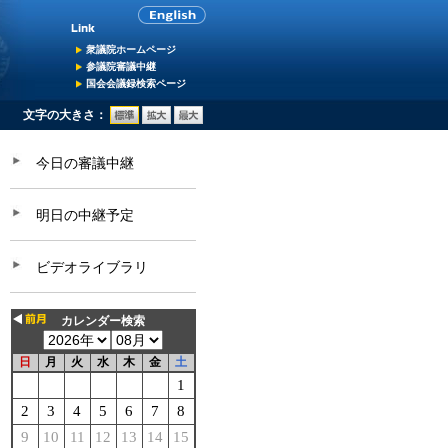
衆議院ホームページ
参議院審議中継
国会会議録検索ページ
文字の大きさ：
今日の審議中継
明日の中継予定
ビデオライブラリ
カレンダー検索
日
月
火
水
木
金
土
1
2
3
4
5
6
7
8
9
10
11
12
13
14
15