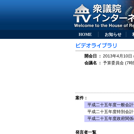
HOME
お知らせ
開会日
：
2013年4月10日 
会議名
：
予算委員会 (7時
案件：
平成二十五年度一般会計
平成二十五年度特別会計
平成二十五年度政府関係
発言者一覧