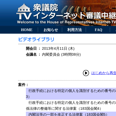
HOME
お知らせ
利用方法
FAQ
開会日
：
2013年4月11日 (木)
会議名
：
内閣委員会 (3時間08分)
はじめから再
案件：
行政手続における特定の個人を識別するための番号の
3）
行政手続における特定の個人を識別するための番号の
係法律の整備等に関する法律案（183国会閣4）
内閣法等の一部を改正する法律案（183国会閣5）