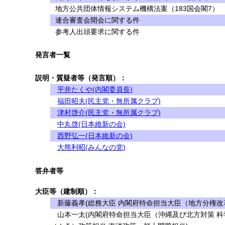
地方公共団体情報システム機構法案（183国会閣7）
連合審査会開会に関する件
参考人出頭要求に関する件
発言者一覧
説明・質疑者等（発言順）：
平井たくや(内閣委員長)
福田昭夫(民主党・無所属クラブ)
津村啓介(民主党・無所属クラブ)
中丸啓(日本維新の会)
西野弘一(日本維新の会)
大熊利昭(みんなの党)
答弁者等
大臣等（建制順）：
新藤義孝(総務大臣 内閣府特命担当大臣（地方分権改革
山本一太(内閣府特命担当大臣（沖縄及び北方対策 科