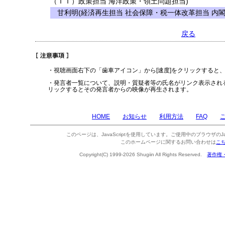
（ＩＴ）政策担当 海洋政策・領土問題担当)
甘利明(経済再生担当 社会保障・税一体改革担当 内
戻る
・視聴画面右下の「歯車アイコン」から[速度]をクリックすると
・発言者一覧について、説明・質疑者等の氏名がリンク表示され
リックするとその発言者からの映像が再生されます。
HOME
お知らせ
利用方法
FAQ
このページは、JavaScriptを使用しています。ご使用中のブラウザのJa
このホームページに関するお問い合わせは
こ
Copyright(C) 1999-2026 Shugiin All Rights Reserved.
著作権