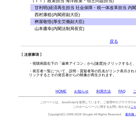
（ＩＴ）政策担当 海洋政策・領土問題担当)
甘利明(経済再生担当 社会保障・税一体改革担当 内
西村康稔(内閣府副大臣)
桝屋敬悟(厚生労働副大臣)
山本庸幸(内閣法制局長官)
戻る
・視聴画面右下の「歯車アイコン」から[速度]をクリックすると
・発言者一覧について、説明・質疑者等の氏名がリンク表示され
リックするとその発言者からの映像が再生されます。
HOME
お知らせ
利用方法
FAQ
このページは、JavaScriptを使用しています。ご使用中のブラウザのJa
このホームページに関するお問い合わせは
こ
Copyright(C) 1999-2026 Shugiin All Rights Reserved.
著作権