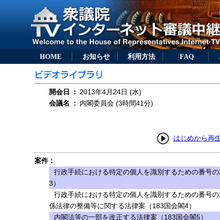
HOME
お知らせ
利用方法
FAQ
開会日
：
2013年4月24日 (水)
会議名
：
内閣委員会 (3時間41分)
はじめから再
案件：
行政手続における特定の個人を識別するための番号の
3）
行政手続における特定の個人を識別するための番号の
係法律の整備等に関する法律案（183国会閣4）
内閣法等の一部を改正する法律案（183国会閣5）