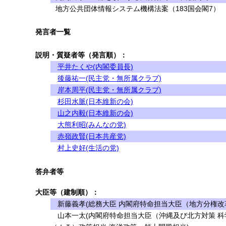
地方公共団体情報システム機構法案（183国会閣7）
発言者一覧
説明・質疑者等（発言順）：
平井たくや(内閣委員長)
後藤祐一(民主党・無所属クラブ)
岸本周平(民主党・無所属クラブ)
杉田水脈(日本維新の会)
山之内毅(日本維新の会)
大熊利昭(みんなの党)
赤嶺政賢(日本共産党)
村上史好(生活の党)
答弁者等
大臣等（建制順）：
新藤義孝(総務大臣 内閣府特命担当大臣（地方分権改革
山本一太(内閣府特命担当大臣（沖縄及び北方対策 科