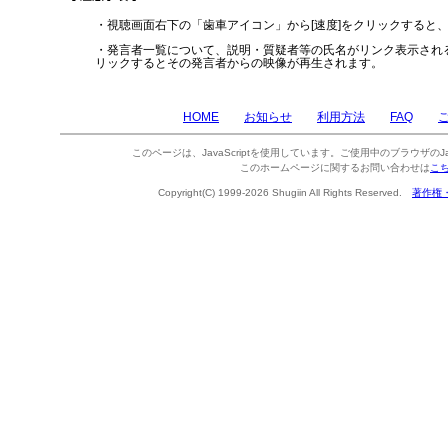
・視聴画面右下の「歯車アイコン」から[速度]をクリックすると
・発言者一覧について、説明・質疑者等の氏名がリンク表示され
リックするとその発言者からの映像が再生されます。
HOME
お知らせ
利用方法
FAQ
このページは、JavaScriptを使用しています。ご使用中のブラウザのJa
このホームページに関するお問い合わせは
こ
Copyright(C) 1999-2026 Shugiin All Rights Reserved.
著作権