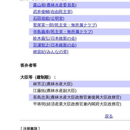
森山裕(農林水産委員長)
武井俊輔(自由民主党)
石田祝稔(公明党)
鷲尾英一郎(民主党・無所属クラブ)
寺島義幸(民主党・無所属クラブ)
鈴木義弘(日本維新の会)
百瀬智之(日本維新の会)
林宙紀(みんなの党)
答弁者等
大臣等（建制順）：
林芳正(農林水産大臣)
江藤拓(農林水産副大臣)
長島忠美(農林水産大臣政務官兼復興大臣政務官)
平将明(経済産業大臣政務官兼内閣府大臣政務官)
戻る