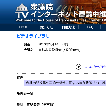
HOME
お知らせ
利用方法
FAQ
開会日
：
2013年5月16日 (木)
会議名
：
農林水産委員会 (3時間40分)
はじめから再
案件：
森林の間伐等の実施の促進に関する特別措置法の一部を
発言者一覧
説明・質疑者等（発言順）：