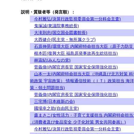
説明・質疑者等（発言順）：
今村雅弘(決算行政監視委員会第一分科会主査)
鬼塚誠(衆議院事務総長)
大滝則忠(国立国会図書館長)
大西健介(民主党・無所属クラブ)
石原伸晃(環境大臣 内閣府特命担当大臣（原子力防災
根本匠(復興大臣 福島原発事故再生総括担当)
林宙紀(みんなの党)
菅義偉(内閣官房長官 国家安全保障強化担当)
山本一太(内閣府特命担当大臣（沖縄及び北方対策 科
術政策 宇宙政策） 情報通信技術（ＩＴ）政策担当 海
策・領土問題担当)
菅義偉(内閣官房長官 国家安全保障強化担当)
三宅博(日本維新の会)
國場幸之助(自由民主党)
森まさこ(女性活力・子育て支援担当 内閣府特命担当
（消費者及び食品安全 少子化対策 男女共同参画）)
今村雅弘(決算行政監視委員会第一分科会主査)