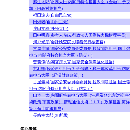
麻生太郎(財務大臣 内閣府特命担当大臣（金融） デ
却・円高対策担当)
福田達夫(自由民主党)
田畑毅(自由民主党)
岸田文雄(外務大臣)
田中明彦(参考人 独立行政法人国際協力機構理事長)
河戸光彦(会計検査院長職務代行検査官)
古屋圭司(国家公安委員会委員長 拉致問題担当 国土
担当 内閣府特命担当大臣（防災）)
菅義偉(内閣官房長官 国家安全保障強化担当)
甘利明(経済再生担当 社会保障・税一体改革担当 内
命担当大臣（経済財政政策）)
古屋圭司(国家公安委員会委員長 拉致問題担当 国土
担当 内閣府特命担当大臣（防災）)
山本一太(内閣府特命担当大臣（沖縄及び北方対策 科
術政策 宇宙政策） 情報通信技術（ＩＴ）政策担当 海
策・領土問題担当)
長崎幸太郎(無所属)
答弁者等