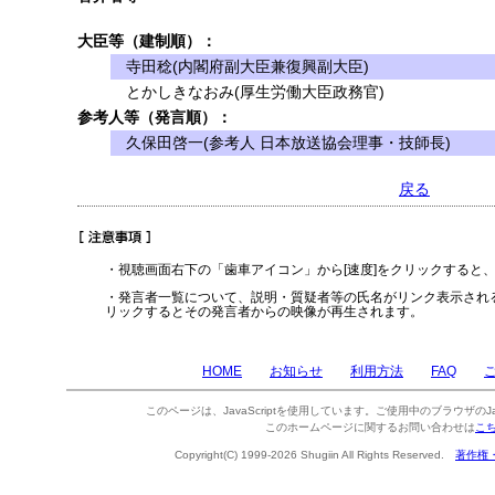
大臣等（建制順）：
寺田稔(内閣府副大臣兼復興副大臣)
とかしきなおみ(厚生労働大臣政務官)
参考人等（発言順）：
久保田啓一(参考人 日本放送協会理事・技師長)
戻る
・視聴画面右下の「歯車アイコン」から[速度]をクリックすると
・発言者一覧について、説明・質疑者等の氏名がリンク表示され
リックするとその発言者からの映像が再生されます。
HOME
お知らせ
利用方法
FAQ
このページは、JavaScriptを使用しています。ご使用中のブラウザのJa
このホームページに関するお問い合わせは
こ
Copyright(C) 1999-2026 Shugiin All Rights Reserved.
著作権