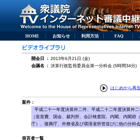
HOME
お知らせ
利用方法
FAQ
開会日
：
2013年6月21日 (金)
会議名
：
決算行政監視委員会第一分科会 (5時間34分)
はじめから再
案件：
平成二十一年度決算外二件、平成二十二年度決算外二
（皇室費、国会、裁判所、会計検査院、内閣、内閣府
庁）、復興庁、外務省及び環境省所管並びに他の分科
発言者一覧