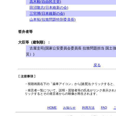
高木毅(自由民主党)
田沼隆志(日本維新の会)
三宅博(日本維新の会)
山本拓(拉致問題特別委員長)
答弁者等
大臣等（建制順）：
古屋圭司(国家公安委員会委員長 拉致問題担当 国土
災）)
戻る
・視聴画面右下の「歯車アイコン」から[速度]をクリックすると
・発言者一覧について、説明・質疑者等の氏名がリンク表示され
リックするとその発言者からの映像が再生されます。
HOME
お知らせ
利用方法
FAQ