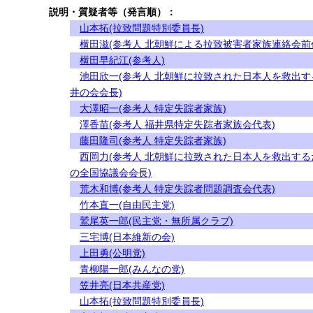
説明・質疑者等（発言順）：
山本拓(拉致問題特別委員長)
横田滋(参考人 北朝鮮による拉致被害者家族連絡会前
横田早紀江(参考人)
池田欣一(参考人 北朝鮮に拉致された日本人を救出す
井の会会長)
大澤昭一(参考人 特定失踪者家族)
澤香苗(参考人 福井県特定失踪者家族会代表)
藤田隆司(参考人 特定失踪者家族)
西岡力(参考人 北朝鮮に拉致された日本人を救出する
の全国協議会会長)
荒木和博(参考人 特定失踪者問題調査会代表)
竹本直一(自由民主党)
鷲尾英一郎(民主党・無所属クラブ)
三宅博(日本維新の会)
上田勇(公明党)
青柳陽一郎(みんなの党)
笠井亮(日本共産党)
山本拓(拉致問題特別委員長)