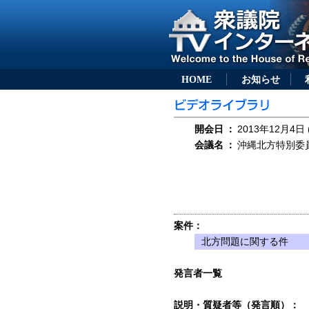
HOME
お知らせ
開会日
：
2013年12月4日 
会議名
：
沖縄北方特別委員会
案件：
北方問題に関する件
発言者一覧
説明・質疑者等（発言順）：