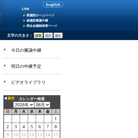
衆議院ホームページ
参議院審議中継
国会会議録検索ページ
文字の大きさ：
今日の審議中継
明日の中継予定
ビデオライブラリ
カレンダー検索
日
月
火
水
木
金
土
1
2
3
4
5
6
7
8
9
10
11
12
13
14
15