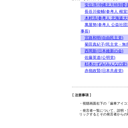
安住淳(沖縄北方特別委
長谷川俊輔(参考人 根室
木村汎(参考人 北海道大
萬屋努(参考人 公益社
事長)
宮路和明(自由民主党)
菊田真紀子(民主党・無
西岡新(日本維新の会)
佐藤英道(公明党)
杉本かずみ(みんなの党)
赤嶺政賢(日本共産党)
・視聴画面右下の「歯車アイコ
・発言者一覧について、説明・
リックするとその発言者からの