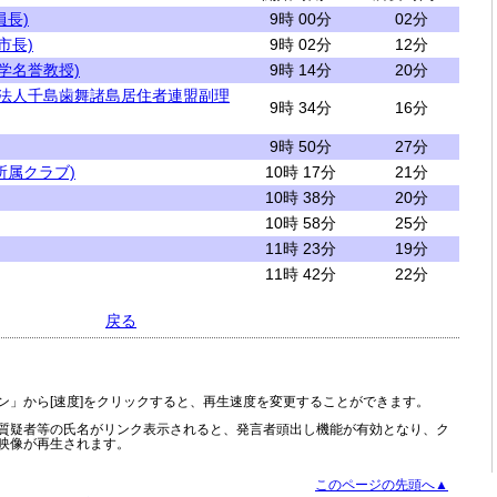
員長)
9時 00分
02分
市長)
9時 02分
12分
学名誉教授)
9時 14分
20分
団法人千島歯舞諸島居住者連盟副理
9時 34分
16分
9時 50分
27分
所属クラブ)
10時 17分
21分
10時 38分
20分
10時 58分
25分
11時 23分
19分
11時 42分
22分
戻る
ン」から[速度]をクリックすると、再生速度を変更することができます。
質疑者等の氏名がリンク表示されると、発言者頭出し機能が有効となり、ク
映像が再生されます。
このページの先頭へ▲