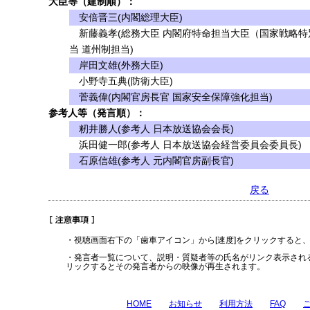
大臣等（建制順）：
安倍晋三(内閣総理大臣)
新藤義孝(総務大臣 内閣府特命担当大臣（国家戦略特
当 道州制担当)
岸田文雄(外務大臣)
小野寺五典(防衛大臣)
菅義偉(内閣官房長官 国家安全保障強化担当)
参考人等（発言順）：
籾井勝人(参考人 日本放送協会会長)
浜田健一郎(参考人 日本放送協会経営委員会委員長)
石原信雄(参考人 元内閣官房副長官)
戻る
・視聴画面右下の「歯車アイコン」から[速度]をクリックすると
・発言者一覧について、説明・質疑者等の氏名がリンク表示され
リックするとその発言者からの映像が再生されます。
HOME
お知らせ
利用方法
FAQ