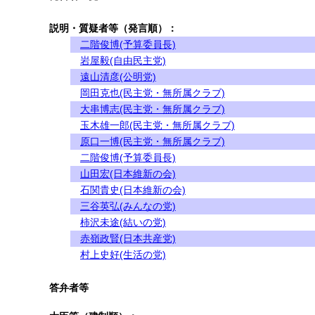
説明・質疑者等（発言順）：
二階俊博(予算委員長)
岩屋毅(自由民主党)
遠山清彦(公明党)
岡田克也(民主党・無所属クラブ)
大串博志(民主党・無所属クラブ)
玉木雄一郎(民主党・無所属クラブ)
原口一博(民主党・無所属クラブ)
二階俊博(予算委員長)
山田宏(日本維新の会)
石関貴史(日本維新の会)
三谷英弘(みんなの党)
柿沢未途(結いの党)
赤嶺政賢(日本共産党)
村上史好(生活の党)
答弁者等