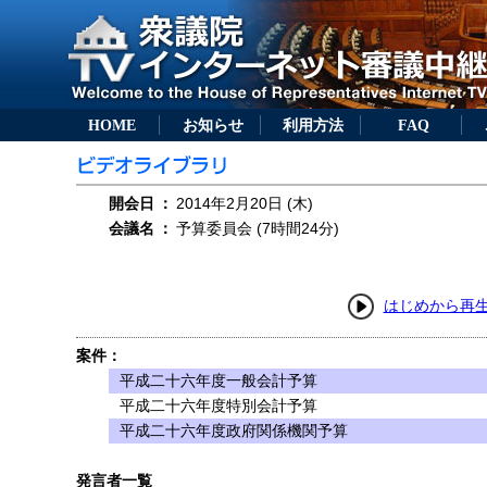
HOME
お知らせ
利用方法
FAQ
開会日
：
2014年2月20日 (木)
会議名
：
予算委員会 (7時間24分)
はじめから再
案件：
平成二十六年度一般会計予算
平成二十六年度特別会計予算
平成二十六年度政府関係機関予算
発言者一覧