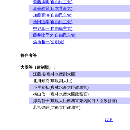
斎藤洋明(自由民主党)
赤嶺政賢(日本共産党)
加藤寛治(自由民主党)
池田道孝(自由民主党)
中谷真一(自由民主党)
藤井比早之(自由民主党)
浜地雅一(公明党)
答弁者等
大臣等（建制順）：
江藤拓(農林水産副大臣)
北川知克(環境副大臣)
小里泰弘(農林水産大臣政務官)
横山信一(農林水産大臣政務官)
浮島智子(環境大臣政務官兼内閣府大臣政務官)
若宮健嗣(防衛大臣政務官)
戻る