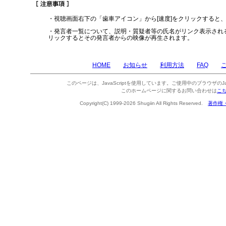
・視聴画面右下の「歯車アイコン」から[速度]をクリックすると
・発言者一覧について、説明・質疑者等の氏名がリンク表示され
リックするとその発言者からの映像が再生されます。
HOME
お知らせ
利用方法
FAQ
このページは、JavaScriptを使用しています。ご使用中のブラウザのJa
このホームページに関するお問い合わせは
こ
Copyright(C) 1999-2026 Shugiin All Rights Reserved.
著作権