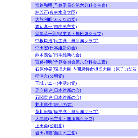
宮路和明(予算委員会第六分科会主査)
林芳正(農林水産大臣)
大熊利昭(みんなの党)
渡辺孝一(自由民主党)
鷲尾英一郎(民主党・無所属クラブ)
中根康浩(民主党・無所属クラブ)
中田宏(日本維新の会)
鈴木義弘(日本維新の会)
宮路和明(予算委員会第六分科会主査)
石原伸晃(環境大臣 内閣府特命担当大臣（原子力防災
稲津久(公明党)
玉城デニー(生活の党)
足立康史(日本維新の会)
石関貴史(日本維新の会)
井出庸生(結いの党)
黄川田徹(民主党・無所属クラブ)
大島敦(民主党・無所属クラブ)
上田勇(公明党)
岩田和親(自由民主党)