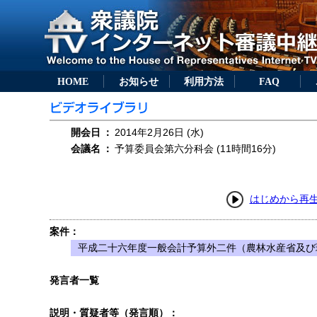
HOME
お知らせ
利用方法
FAQ
開会日
：
2014年2月26日 (水)
会議名
：
予算委員会第六分科会 (11時間16分)
はじめから再
案件：
平成二十六年度一般会計予算外二件（農林水産省及び
発言者一覧
説明・質疑者等（発言順）：