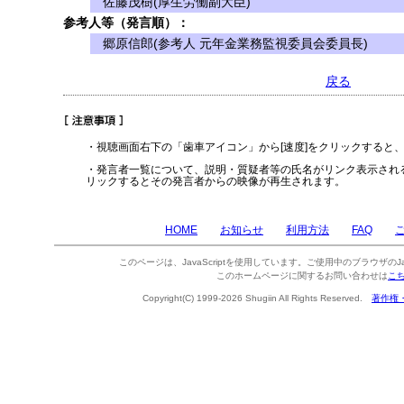
佐藤茂樹(厚生労働副大臣)
参考人等（発言順）：
郷原信郎(参考人 元年金業務監視委員会委員長)
戻る
・視聴画面右下の「歯車アイコン」から[速度]をクリックすると
・発言者一覧について、説明・質疑者等の氏名がリンク表示され
リックするとその発言者からの映像が再生されます。
HOME
お知らせ
利用方法
FAQ
このページは、JavaScriptを使用しています。ご使用中のブラウザのJa
このホームページに関するお問い合わせは
こ
Copyright(C) 1999-2026 Shugiin All Rights Reserved.
著作権