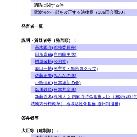
消防に関する件
電波法の一部を改正する法律案（186国会閣30）
発言者一覧
説明・質疑者等（発言順）：
高木陽介(総務委員長)
田所嘉徳(自由民主党)
桝屋敬悟(公明党)
原口一博(民主党・無所属クラブ)
佐藤正夫(みんなの党)
小熊慎司(日本維新の会)
塩川鉄也(日本共産党)
新藤義孝(総務大臣 内閣府特命担当大臣（国家戦略特
域地方分権改革） 地域活性化担当 道州制担当)
答弁者等
大臣等（建制順）：