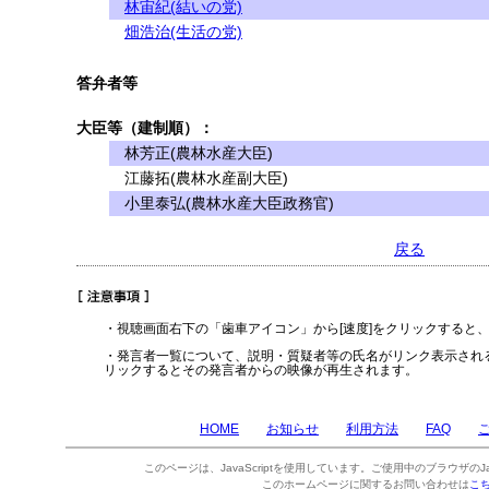
林宙紀(結いの党)
畑浩治(生活の党)
答弁者等
大臣等（建制順）：
林芳正(農林水産大臣)
江藤拓(農林水産副大臣)
小里泰弘(農林水産大臣政務官)
戻る
・視聴画面右下の「歯車アイコン」から[速度]をクリックすると
・発言者一覧について、説明・質疑者等の氏名がリンク表示され
リックするとその発言者からの映像が再生されます。
HOME
お知らせ
利用方法
FAQ
このページは、JavaScriptを使用しています。ご使用中のブラウザのJa
このホームページに関するお問い合わせは
こ