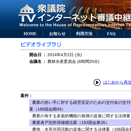
HOME
お知らせ
利用方法
FAQ
開会日
：
2014年4月2日 (水)
会議名
：
農林水産委員会 (6時間20分)
はじめから再
案件：
農業の担い手に対する経営安定のための交付金の交付
案（186国会閣49）
農業の有する多面的機能の発揮の促進に関する法律案（
農業者戸別所得補償法案（183国会衆26）
農地・水等共同活動の促進に関する法律案（186国会