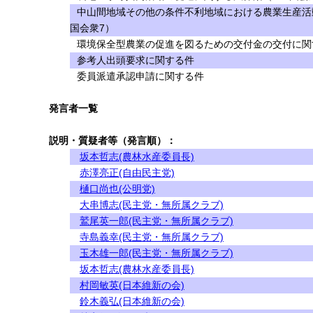
中山間地域その他の条件不利地域における農業生産活
国会衆7）
環境保全型農業の促進を図るための交付金の交付に関す
参考人出頭要求に関する件
委員派遣承認申請に関する件
発言者一覧
説明・質疑者等（発言順）：
坂本哲志(農林水産委員長)
赤澤亮正(自由民主党)
樋口尚也(公明党)
大串博志(民主党・無所属クラブ)
鷲尾英一郎(民主党・無所属クラブ)
寺島義幸(民主党・無所属クラブ)
玉木雄一郎(民主党・無所属クラブ)
坂本哲志(農林水産委員長)
村岡敏英(日本維新の会)
鈴木義弘(日本維新の会)