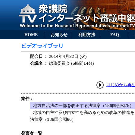
HOME
お知らせ
利用方法
FAQ
開会日
：
2014年4月22日 (火)
会議名
：
総務委員会 (5時間14分)
はじめから再
案件：
地方自治法の一部を改正する法律案（186国会閣75）
地域の自主性及び自立性を高めるための改革の推進を
法律案（186国会閣66）
発言者一覧