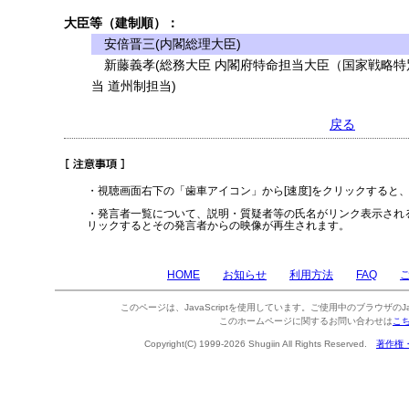
大臣等（建制順）：
安倍晋三(内閣総理大臣)
新藤義孝(総務大臣 内閣府特命担当大臣（国家戦略特
当 道州制担当)
戻る
・視聴画面右下の「歯車アイコン」から[速度]をクリックすると
・発言者一覧について、説明・質疑者等の氏名がリンク表示され
リックするとその発言者からの映像が再生されます。
HOME
お知らせ
利用方法
FAQ
このページは、JavaScriptを使用しています。ご使用中のブラウザのJa
このホームページに関するお問い合わせは
こ
Copyright(C) 1999-2026 Shugiin All Rights Reserved.
著作権