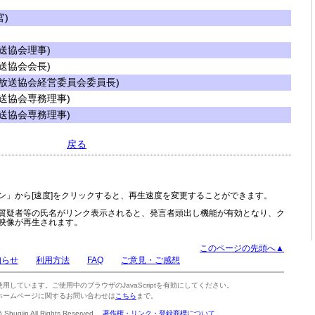
)
送協会理事)
送協会会長)
放送協会経営委員会委員長)
送協会専務理事)
送協会専務理事)
戻る
ン」から[速度]をクリックすると、再生速度を変更することができます。
質疑者等の氏名がリンク表示されると、発言者頭出し機能が有効となり、ク
映像が再生されます。
このページの先頭へ▲
知らせ
利用方法
FAQ
ご意見・ご感想
tを使用しています。ご使用中のブラウザのJavaScriptを有効にしてください。
ホームページに関するお問い合わせは
こちら
まで。
6 Shugiin All Rights Reserved.
著作権・リンク・登録商標について