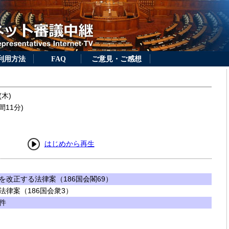
利用方法
FAQ
ご意見・ご感想
(木)
間11分)
はじめから再生
改正する法律案（186国会閣69）
律案（186国会衆3）
件