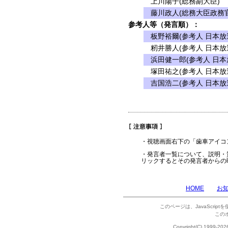
上川陽子(総務副大臣)
藤川政人(総務大臣政務官
参考人等（発言順）：
板野裕爾(参考人 日本放
籾井勝人(参考人 日本放
浜田健一郎(参考人 日本
塚田祐之(参考人 日本放
吉国浩二(参考人 日本放
・視聴画面右下の「歯車アイコ
・発言者一覧について、説明・
リックするとその発言者からの
HOME
お
このページは、JavaScrip
この
Copyright(C) 1999-202