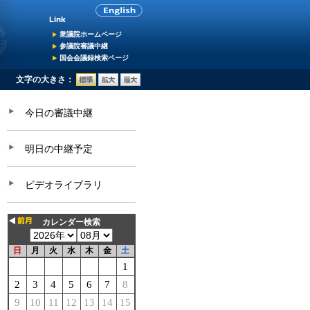
衆議院ホームページ
参議院審議中継
国会会議録検索ページ
文字の大きさ：
今日の審議中継
明日の中継予定
ビデオライブラリ
カレンダー検索
日
月
火
水
木
金
土
1
2
3
4
5
6
7
8
9
10
11
12
13
14
15