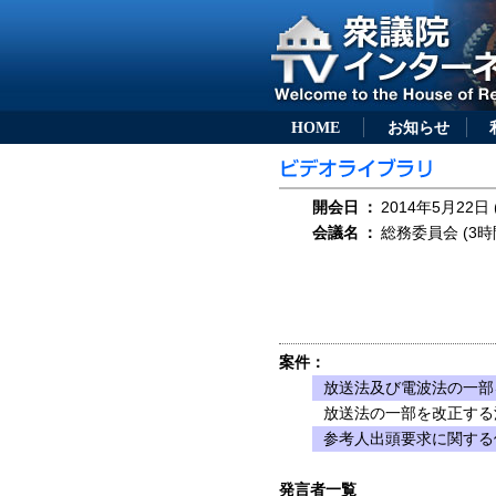
HOME
お知らせ
開会日
：
2014年5月22日 
会議名
：
総務委員会 (3時
案件：
放送法及び電波法の一部を
放送法の一部を改正する法
参考人出頭要求に関する
発言者一覧