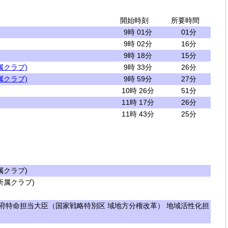
開始時刻
所要時間
9時 01分
01分
9時 02分
16分
9時 18分
15分
属クラブ)
9時 33分
26分
属クラブ)
9時 59分
27分
10時 26分
51分
11時 17分
26分
11時 43分
25分
クラブ)
属クラブ)
府特命担当大臣（国家戦略特別区 域地方分権改革） 地域活性化担