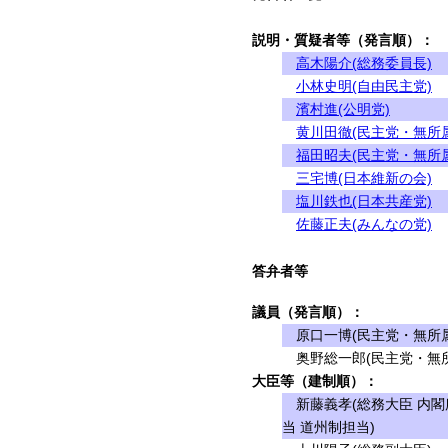
説明・質疑者等（発言順）：
高木陽介(総務委員長)
小林史明(自由民主党)
濱村進(公明党)
黄川田徹(民主党・無所
福田昭夫(民主党・無所
三宅博(日本維新の会)
塩川鉄也(日本共産党)
佐藤正夫(みんなの党)
答弁者等
議員（発言順）：
原口一博(民主党・無所属
奥野総一郎(民主党・無所
大臣等（建制順）：
新藤義孝(総務大臣 内閣
当 道州制担当)