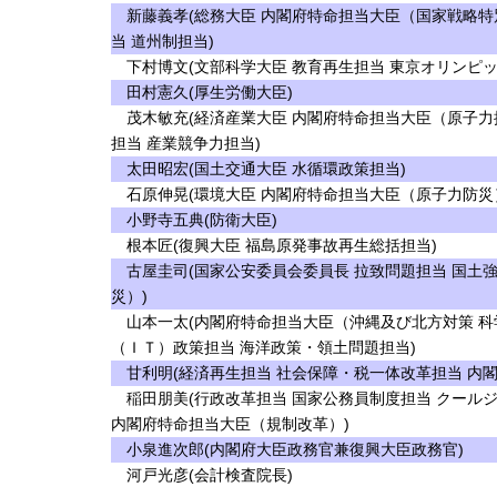
新藤義孝(総務大臣 内閣府特命担当大臣（国家戦略特
当 道州制担当)
下村博文(文部科学大臣 教育再生担当 東京オリンピッ
田村憲久(厚生労働大臣)
茂木敏充(経済産業大臣 内閣府特命担当大臣（原子力
担当 産業競争力担当)
太田昭宏(国土交通大臣 水循環政策担当)
石原伸晃(環境大臣 内閣府特命担当大臣（原子力防災
小野寺五典(防衛大臣)
根本匠(復興大臣 福島原発事故再生総括担当)
古屋圭司(国家公安委員会委員長 拉致問題担当 国土
災）)
山本一太(内閣府特命担当大臣（沖縄及び北方対策 科
（ＩＴ）政策担当 海洋政策・領土問題担当)
甘利明(経済再生担当 社会保障・税一体改革担当 内
稲田朋美(行政改革担当 国家公務員制度担当 クール
内閣府特命担当大臣（規制改革）)
小泉進次郎(内閣府大臣政務官兼復興大臣政務官)
河戸光彦(会計検査院長)