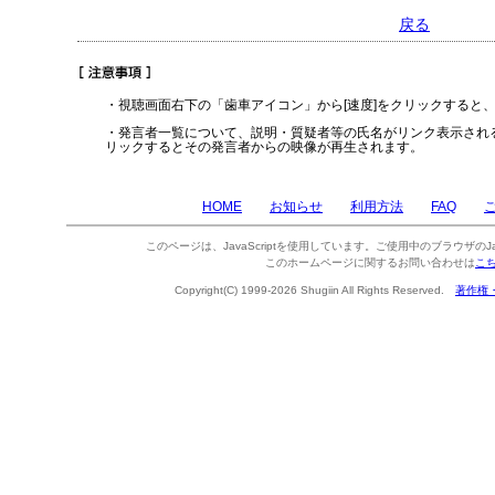
戻る
・視聴画面右下の「歯車アイコン」から[速度]をクリックすると
・発言者一覧について、説明・質疑者等の氏名がリンク表示され
リックするとその発言者からの映像が再生されます。
HOME
お知らせ
利用方法
FAQ
このページは、JavaScriptを使用しています。ご使用中のブラウザのJa
このホームページに関するお問い合わせは
こ
Copyright(C) 1999-2026 Shugiin All Rights Reserved.
著作権