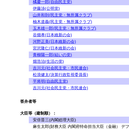
橘慶一郎(自由民主党)
伊藤渉(公明党)
山井和則(民主党・無所属クラブ)
柚木道義(民主党・無所属クラブ)
玉木雄一郎(民主党・無所属クラブ)
谷畑孝(日本維新の会)
河野正美(日本維新の会)
宮沢隆仁(日本維新の会)
青柳陽一郎(結いの党)
畑浩治(生活の党)
吉川元(社会民主党・市民連合)
松浪健太(決算行政監視委員長)
平将明(自由民主党)
吉川元(社会民主党・市民連合)
答弁者等
大臣等（建制順）：
安倍晋三(内閣総理大臣)
麻生太郎(財務大臣 内閣府特命担当大臣（金融） デフ