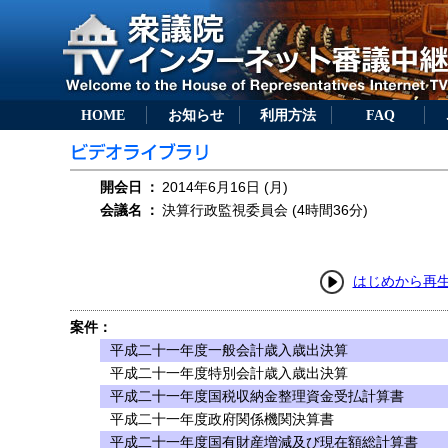
HOME
お知らせ
利用方法
FAQ
開会日
：
2014年6月16日 (月)
会議名
：
決算行政監視委員会 (4時間36分)
はじめから再
案件：
平成二十一年度一般会計歳入歳出決算
平成二十一年度特別会計歳入歳出決算
平成二十一年度国税収納金整理資金受払計算書
平成二十一年度政府関係機関決算書
平成二十一年度国有財産増減及び現在額総計算書