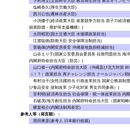
下村博文(文部科学大臣 教育再生担当 東京オリンピッ
塩崎恭久(厚生労働大臣)
西川公也(農林水産大臣)
小渕優子(経済産業大臣 産業競争力担当 原子力経済
損害賠償・廃炉等支援機構）)
太田昭宏(国土交通大臣 水循環政策担当)
江渡聡徳(防衛大臣 安全保障法制担当)
菅義偉(内閣官房長官 沖縄基地負担軽減担当)
山谷えり子(国家公安委員会委員長 拉致問題担当 海
内閣府特命担当大臣（防災）)
山口俊一(内閣府特命担当大臣（沖縄及び北方対策 科
（ＩＴ）政策担当 再チャレンジ担当 クールジャパン戦
有村治子(女性活躍担当 行政改革担当 国家公務員制
び食品安全 規制改革 少子化対策 男女共同参画）)
甘利明(経済再生担当 社会保障・税一体改革担当 内
石破茂(地方創生担当 内閣府特命担当大臣（国家戦略
横畠裕介(内閣法制局長官)
参考人等（発言順）：
黒田東彦(参考人 日本銀行総裁)