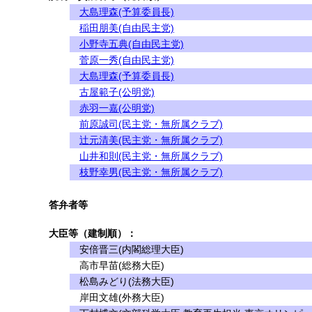
大島理森(予算委員長)
稲田朋美(自由民主党)
小野寺五典(自由民主党)
菅原一秀(自由民主党)
大島理森(予算委員長)
古屋範子(公明党)
赤羽一嘉(公明党)
前原誠司(民主党・無所属クラブ)
辻元清美(民主党・無所属クラブ)
山井和則(民主党・無所属クラブ)
枝野幸男(民主党・無所属クラブ)
答弁者等
大臣等（建制順）：
安倍晋三(内閣総理大臣)
高市早苗(総務大臣)
松島みどり(法務大臣)
岸田文雄(外務大臣)