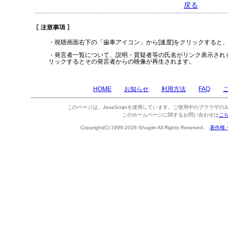
戻る
・視聴画面右下の「歯車アイコン」から[速度]をクリックすると
・発言者一覧について、説明・質疑者等の氏名がリンク表示され
リックするとその発言者からの映像が再生されます。
HOME
お知らせ
利用方法
FAQ
このページは、JavaScriptを使用しています。ご使用中のブラウザのJa
このホームページに関するお問い合わせは
こ
Copyright(C) 1999-2026 Shugiin All Rights Reserved.
著作権