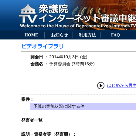
HOME
お知らせ
利用方法
FAQ
開会日
：
2014年10月3日 (金)
会議名
：
予算委員会 (7時間16分)
はじめから再
案件：
予算の実施状況に関する件
発言者一覧
説明・質疑者等（発言順）：