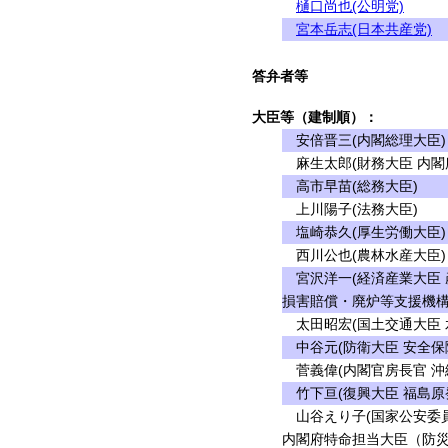
樋口尚也(公明党)
宮本岳志(日本共産党)
答弁者等
大臣等（建制順）：
安倍晋三(内閣総理大臣)
麻生太郎(財務大臣 内閣
高市早苗(総務大臣)
上川陽子(法務大臣)
塩崎恭久(厚生労働大臣)
西川公也(農林水産大臣)
宮沢洋一(経済産業大臣 
損害賠償・廃炉等支援機構
太田昭宏(国土交通大臣 
中谷元(防衛大臣 安全保
菅義偉(内閣官房長官 沖
竹下亘(復興大臣 福島原
山谷えり子(国家公安委員
内閣府特命担当大臣（防災