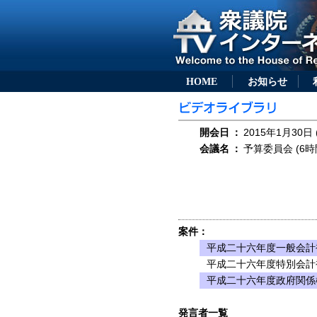
HOME
お知らせ
開会日
：
2015年1月30日 
会議名
：
予算委員会 (6時
案件：
平成二十六年度一般会計
平成二十六年度特別会計
平成二十六年度政府関係
発言者一覧