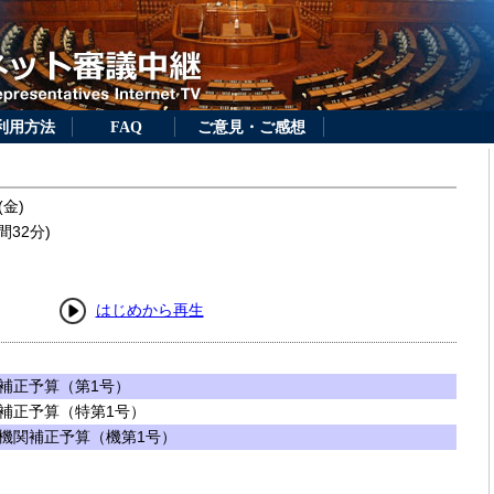
利用方法
FAQ
ご意見・ご感想
(金)
間32分)
はじめから再生
補正予算（第1号）
補正予算（特第1号）
機関補正予算（機第1号）