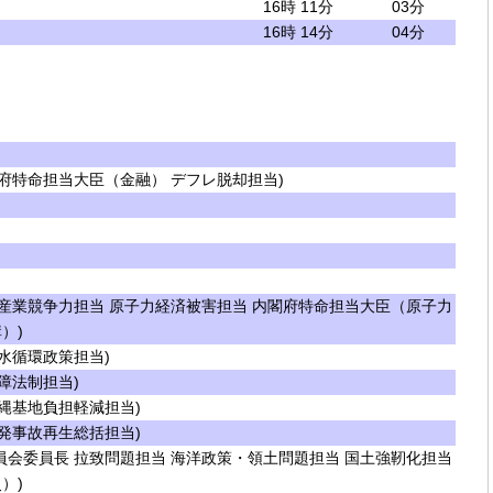
16時 11分
03分
16時 14分
04分
府特命担当大臣（金融） デフレ脱却担当)
産業競争力担当 原子力経済被害担当 内閣府特命担当大臣（原子力
）)
水循環政策担当)
障法制担当)
縄基地負担軽減担当)
発事故再生総括担当)
会委員長 拉致問題担当 海洋政策・領土問題担当 国土強靭化担当
）)