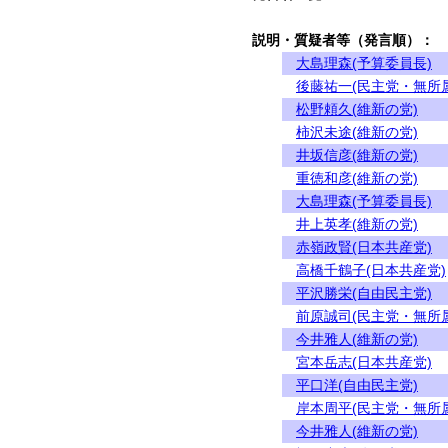
説明・質疑者等（発言順）：
大島理森(予算委員長)
後藤祐一(民主党・無所
松野頼久(維新の党)
柿沢未途(維新の党)
井坂信彦(維新の党)
重徳和彦(維新の党)
大島理森(予算委員長)
井上英孝(維新の党)
赤嶺政賢(日本共産党)
高橋千鶴子(日本共産党)
平沢勝栄(自由民主党)
前原誠司(民主党・無所
今井雅人(維新の党)
宮本岳志(日本共産党)
平口洋(自由民主党)
岸本周平(民主党・無所
今井雅人(維新の党)