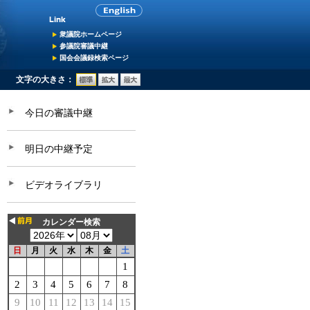
衆議院ホームページ
参議院審議中継
国会会議録検索ページ
文字の大きさ：
今日の審議中継
明日の中継予定
ビデオライブラリ
カレンダー検索
日
月
火
水
木
金
土
1
2
3
4
5
6
7
8
9
10
11
12
13
14
15