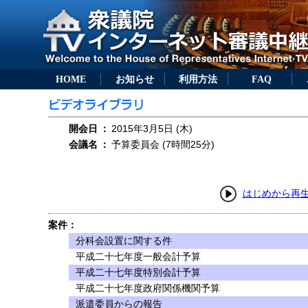
HOME
お知らせ
利用方法
FAQ
開会日
：
2015年3月5日 (木)
会議名
：
予算委員会 (7時間25分)
はじめから再
案件：
分科会設置に関する件
平成二十七年度一般会計予算
平成二十七年度特別会計予算
平成二十七年度政府関係機関予算
派遣委員からの報告