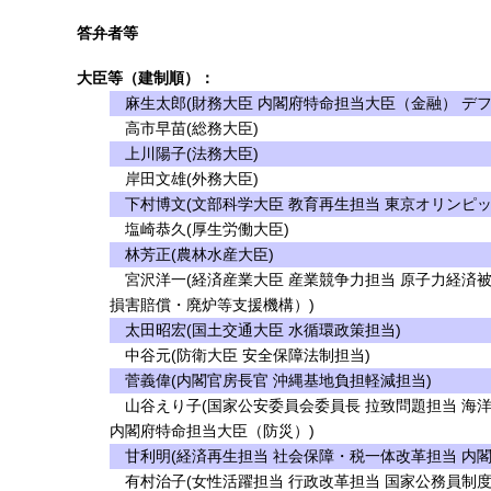
答弁者等
大臣等（建制順）：
麻生太郎(財務大臣 内閣府特命担当大臣（金融） デフ
高市早苗(総務大臣)
上川陽子(法務大臣)
岸田文雄(外務大臣)
下村博文(文部科学大臣 教育再生担当 東京オリンピッ
塩崎恭久(厚生労働大臣)
林芳正(農林水産大臣)
宮沢洋一(経済産業大臣 産業競争力担当 原子力経済
損害賠償・廃炉等支援機構）)
太田昭宏(国土交通大臣 水循環政策担当)
中谷元(防衛大臣 安全保障法制担当)
菅義偉(内閣官房長官 沖縄基地負担軽減担当)
山谷えり子(国家公安委員会委員長 拉致問題担当 海
内閣府特命担当大臣（防災）)
甘利明(経済再生担当 社会保障・税一体改革担当 内
有村治子(女性活躍担当 行政改革担当 国家公務員制