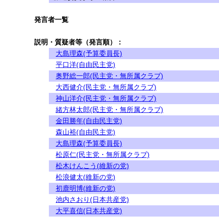
発言者一覧
説明・質疑者等（発言順）：
大島理森(予算委員長)
平口洋(自由民主党)
奥野総一郎(民主党・無所属クラブ)
大西健介(民主党・無所属クラブ)
神山洋介(民主党・無所属クラブ)
緒方林太郎(民主党・無所属クラブ)
金田勝年(自由民主党)
森山裕(自由民主党)
大島理森(予算委員長)
松原仁(民主党・無所属クラブ)
松木けんこう(維新の党)
松浪健太(維新の党)
初鹿明博(維新の党)
池内さおり(日本共産党)
大平喜信(日本共産党)