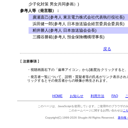
少子化対策 男女共同参画）)
参考人等（発言順）：
廣瀬直己(参考人 東京電力株式会社代表執行役社長)
浜田健一郎(参考人 日本放送協会経営委員会委員長)
籾井勝人(参考人 日本放送協会会長)
三國谷勝範(参考人 預金保険機構理事長)
戻る
・視聴画面右下の「歯車アイコン」から[速度]をクリックすると
・発言者一覧について、説明・質疑者等の氏名がリンク表示され
リックするとその発言者からの映像が再生されます。
HOME
お知らせ
利用方法
FAQ
このページは、JavaScriptを使用しています。ご使用中のブラウザのJa
このホームページに関するお問い合わせは
こ
Copyright(C) 1999-2026 Shugiin All Rights Reserved.
著作権