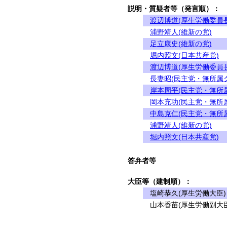
説明・質疑者等（発言順）：
渡辺博道(厚生労働委員長
浦野靖人(維新の党)
足立康史(維新の党)
堀内照文(日本共産党)
渡辺博道(厚生労働委員長
長妻昭(民主党・無所属
岸本周平(民主党・無所
岡本充功(民主党・無所
中島克仁(民主党・無所
浦野靖人(維新の党)
堀内照文(日本共産党)
答弁者等
大臣等（建制順）：
塩崎恭久(厚生労働大臣)
山本香苗(厚生労働副大臣