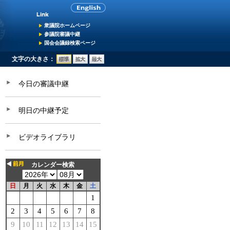
衆議院ホームページ
参議院審議中継
国会会議録検索ページ
文字の大きさ：
今日の審議中継
明日の中継予定
ビデオライブラリ
カレンダー検索
日
月
火
水
木
金
土
1
2
3
4
5
6
7
8
9
10
11
12
13
14
15