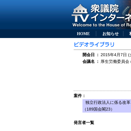
HOME
お知らせ
開会日
：
2015年4月7日 (
会議名
：
厚生労働委員会 (
案件：
独立行政法人に係る改革
（189国会閣23）
発言者一覧