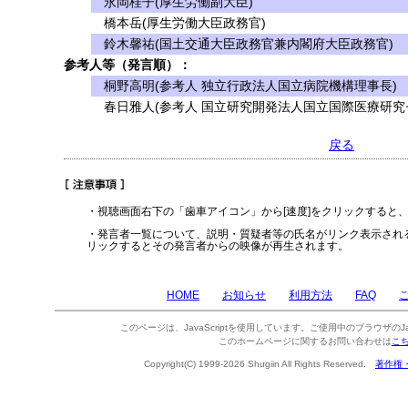
永岡桂子(厚生労働副大臣)
橋本岳(厚生労働大臣政務官)
鈴木馨祐(国土交通大臣政務官兼内閣府大臣政務官)
参考人等（発言順）：
桐野高明(参考人 独立行政法人国立病院機構理事長)
春日雅人(参考人 国立研究開発法人国立国際医療研究
戻る
・視聴画面右下の「歯車アイコン」から[速度]をクリックすると
・発言者一覧について、説明・質疑者等の氏名がリンク表示され
リックするとその発言者からの映像が再生されます。
HOME
お知らせ
利用方法
FAQ
このページは、JavaScriptを使用しています。ご使用中のブラウザのJa
このホームページに関するお問い合わせは
こ
Copyright(C) 1999-2026 Shugiin All Rights Reserved.
著作権