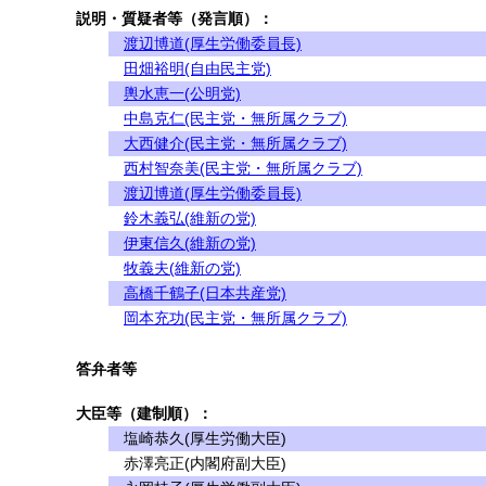
説明・質疑者等（発言順）：
渡辺博道(厚生労働委員長)
田畑裕明(自由民主党)
輿水恵一(公明党)
中島克仁(民主党・無所属クラブ)
大西健介(民主党・無所属クラブ)
西村智奈美(民主党・無所属クラブ)
渡辺博道(厚生労働委員長)
鈴木義弘(維新の党)
伊東信久(維新の党)
牧義夫(維新の党)
高橋千鶴子(日本共産党)
岡本充功(民主党・無所属クラブ)
答弁者等
大臣等（建制順）：
塩崎恭久(厚生労働大臣)
赤澤亮正(内閣府副大臣)