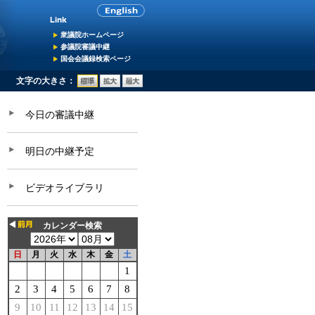
衆議院ホームページ
参議院審議中継
国会会議録検索ページ
文字の大きさ：
今日の審議中継
明日の中継予定
ビデオライブラリ
カレンダー検索
日
月
火
水
木
金
土
1
2
3
4
5
6
7
8
9
10
11
12
13
14
15