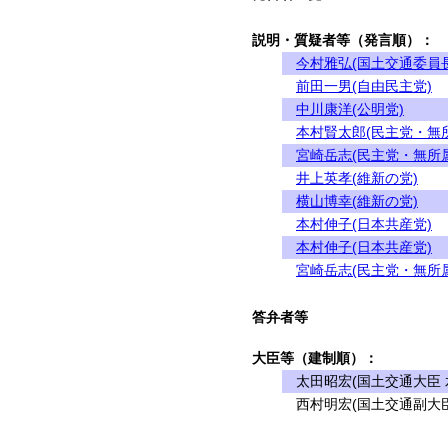
説明・質疑者等（発言順）：
今村雅弘(国土交通委員長
前田一男(自由民主党)
中川康洋(公明党)
本村賢太郎(民主党・無
宮崎岳志(民主党・無所
井上英孝(維新の党)
横山博幸(維新の党)
本村伸子(日本共産党)
本村伸子(日本共産党)
宮崎岳志(民主党・無所
答弁者等
大臣等（建制順）：
太田昭宏(国土交通大臣 
西村明宏(国土交通副大