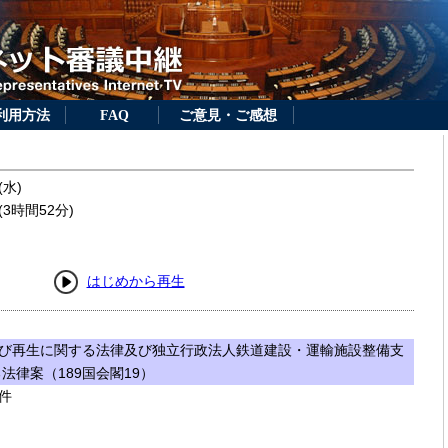
利用方法
FAQ
ご意見・ご感想
(水)
3時間52分)
はじめから再生
び再生に関する法律及び独立行政法人鉄道建設・運輸施設整備支
法律案（189国会閣19）
件