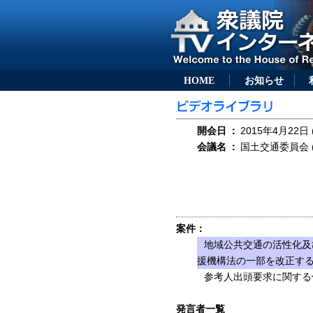
HOME
お知らせ
開会日
：
2015年4月22日 
会議名
：
国土交通委員会 (
案件：
地域公共交通の活性化及
援機構法の一部を改正する
参考人出頭要求に関する
発言者一覧