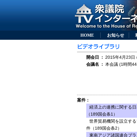
HOME
お知らせ
開会日
：
2015年4月23日 
会議名
：
本会議 (1時間44
案件：
経済上の連携に関する日
（189国会条1）
世界貿易機関を設立する
件（189国会条2）
東南アジア諸国連合プラ