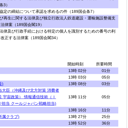
条3）
協定の締結について承認を求めるの件（189国会条7）
び再生に関する法律及び独立行政法人鉄道建設・運輸施設整備支
法律案（189国会閣19）
法律及び行政手続における特定の個人を識別するための番号の利
改正する法律案（189国会閣34）
開始時刻
所要時間
13時 02分
01分
13時 03分
05分
)
13時 08分
03分
当大臣（沖縄及び北方対策 消費者
策 宇宙政策） 情報通信技術（Ｉ
13時 11分
05分
ジ担当 クールジャパン戦略担当)
13時 16分
11分
所属クラブ)
13時 27分
25分
13時 52分
36分