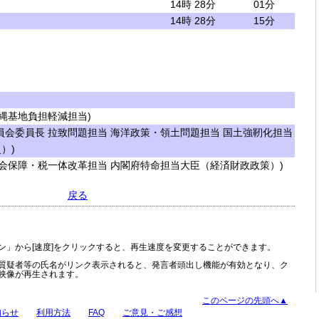
14時 28分
01分
14時 28分
15分
縄基地負担軽減担当)
会委員長 拉致問題担当 海洋政策・領土問題担当 国土強靭化担当
）)
会保障・税一体改革担当 内閣府特命担当大臣（経済財政政策）)
戻る
ン」から[速度]をクリックすると、再生速度を変更することができます。
質疑者等の氏名がリンク表示されると、発言者頭出し機能が有効となり、ク
映像が再生されます。
このページの先頭へ▲
知らせ
利用方法
FAQ
ご意見・ご感想