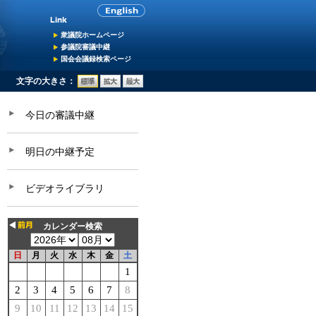
衆議院ホームページ
参議院審議中継
国会会議録検索ページ
文字の大きさ：
今日の審議中継
明日の中継予定
ビデオライブラリ
カレンダー検索
日
月
火
水
木
金
土
1
2
3
4
5
6
7
8
9
10
11
12
13
14
15