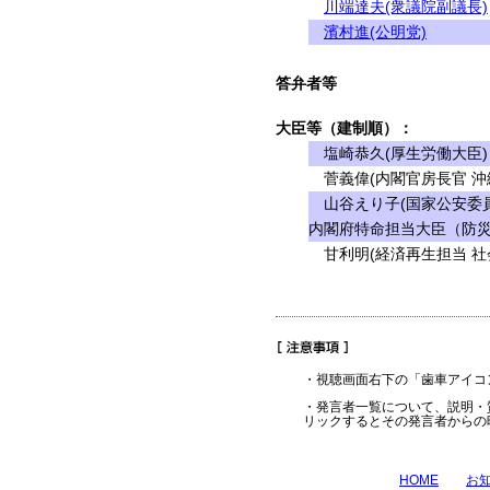
川端達夫(衆議院副議長)
濱村進(公明党)
答弁者等
大臣等（建制順）：
塩崎恭久(厚生労働大臣)
菅義偉(内閣官房長官 沖
山谷えり子(国家公安委員
内閣府特命担当大臣（防災
甘利明(経済再生担当 社
・視聴画面右下の「歯車アイコ
・発言者一覧について、説明・
リックするとその発言者からの
HOME
お