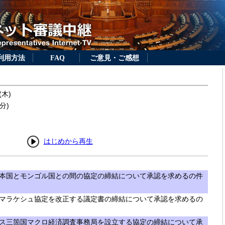
利用方法
FAQ
ご意見・ご感想
(木)
分)
はじめから再生
本国とモンゴル国との間の協定の締結について承認を求めるの件
マラケシュ協定を改正する議定書の締結について承認を求めるの
ス三箇国マクロ経済調査事務局を設立する協定の締結について承