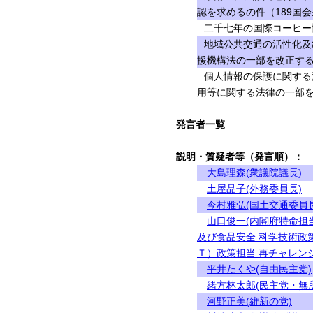
認を求めるの件（189国会
二千七年の国際コーヒー
地域公共交通の活性化及
援機構法の一部を改正する
個人情報の保護に関する
用等に関する法律の一部を
発言者一覧
説明・質疑者等（発言順）：
大島理森(衆議院議長)
土屋品子(外務委員長)
今村雅弘(国土交通委員長
山口俊一(内閣府特命担
及び食品安全 科学技術政
Ｔ）政策担当 再チャレン
平井たくや(自由民主党)
緒方林太郎(民主党・無
河野正美(維新の党)