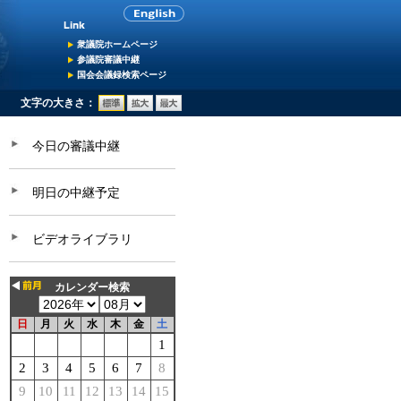
衆議院ホームページ
参議院審議中継
国会会議録検索ページ
文字の大きさ：
今日の審議中継
明日の中継予定
ビデオライブラリ
カレンダー検索
日
月
火
水
木
金
土
1
2
3
4
5
6
7
8
9
10
11
12
13
14
15