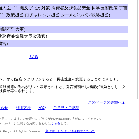
大臣（沖縄及び北方対策 消費者及び食品安全 科学技術政策 宇宙
Ｔ）政策担当 再チャレンジ担当 クールジャパン戦略担当)
閣府副大臣)
務官兼復興大臣政務官)
官)
戻る
ン」から[速度]をクリックすると、再生速度を変更することができます。
質疑者等の氏名がリンク表示されると、発言者頭出し機能が有効となり、ク
映像が再生されます。
このページの先頭へ▲
知らせ
利用方法
FAQ
ご意見・ご感想
tを使用しています。ご使用中のブラウザのJavaScriptを有効にしてください。
ホームページに関するお問い合わせは
こちら
まで。
6 Shugiin All Rights Reserved.
著作権・リンク・登録商標について