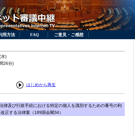
利用方法
FAQ
ご意見・ご感想
(水)
間26分)
はじめから再生
法律及び行政手続における特定の個人を識別するための番号の利
改正する法律案（189国会閣34）