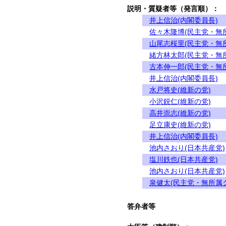
説明・質疑者等（発言順）：
井上信治(内閣委員長)
佐々木隆博(民主党・無
山尾志桜里(民主党・無
緒方林太郎(民主党・無
古本伸一郎(民主党・無
井上信治(内閣委員長)
水戸将史(維新の党)
小沢鋭仁(維新の党)
高井崇志(維新の党)
足立康史(維新の党)
井上信治(内閣委員長)
池内さおり(日本共産党)
塩川鉄也(日本共産党)
池内さおり(日本共産党)
泉健太(民主党・無所属
答弁者等