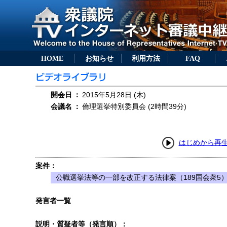
HOME
お知らせ
利用方法
FAQ
開会日
：
2015年5月28日 (木)
会議名
：
倫理選挙特別委員会 (2時間39分)
はじめから再
案件：
公職選挙法等の一部を改正する法律案（189国会衆5
発言者一覧
説明・質疑者等（発言順）：