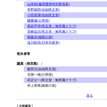
山本拓(倫理選挙特別委員長)
井野俊郎(自由民主党)
小田原潔(自由民主党)
國重徹(公明党)
黒岩宇洋(民主党・無所属クラブ)
宮崎岳志(民主党・無所属クラブ)
牧義夫(維新の党)
塩川鉄也(日本共産党)
答弁者等
議員（発言順）：
船田元(自由民主党)
北側一雄(公明党)
武正公一(民主党・無所属クラブ)
井上英孝(維新の党)
戻る