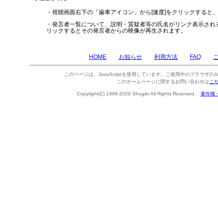
・視聴画面右下の「歯車アイコン」から[速度]をクリックすると
・発言者一覧について、説明・質疑者等の氏名がリンク表示され
リックするとその発言者からの映像が再生されます。
HOME
お知らせ
利用方法
FAQ
このページは、JavaScriptを使用しています。ご使用中のブラウザのJa
このホームページに関するお問い合わせは
こ
Copyright(C) 1999-2026 Shugiin All Rights Reserved.
著作権