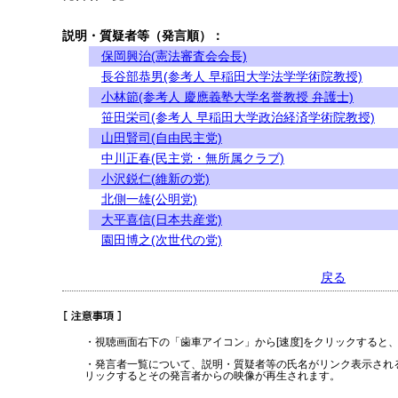
説明・質疑者等（発言順）：
保岡興治(憲法審査会会長)
長谷部恭男(参考人 早稲田大学法学学術院教授)
小林節(参考人 慶應義塾大学名誉教授 弁護士)
笹田栄司(参考人 早稲田大学政治経済学術院教授)
山田賢司(自由民主党)
中川正春(民主党・無所属クラブ)
小沢鋭仁(維新の党)
北側一雄(公明党)
大平喜信(日本共産党)
園田博之(次世代の党)
戻る
・視聴画面右下の「歯車アイコン」から[速度]をクリックすると
・発言者一覧について、説明・質疑者等の氏名がリンク表示され
リックするとその発言者からの映像が再生されます。