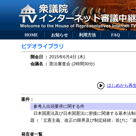
HOME
お知らせ
利用方法
FAQ
開会日
：
2015年6月4日 (木)
会議名
：
憲法審査会 (2時間30分)
はじめから再
案件：
参考人出頭要求に関する件
日本国憲法及び日本国憲法に密接に関連する基本法制
題（「立憲主義、改正の限界及び制定経緯」並びに「
発言者一覧