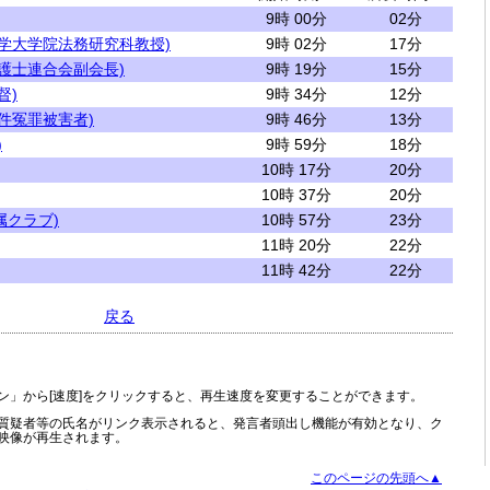
9時 00分
02分
大学大学院法務研究科教授)
9時 02分
17分
護士連合会副会長)
9時 19分
15分
督)
9時 34分
12分
件冤罪被害者)
9時 46分
13分
)
9時 59分
18分
10時 17分
20分
10時 37分
20分
属クラブ)
10時 57分
23分
11時 20分
22分
11時 42分
22分
戻る
ン」から[速度]をクリックすると、再生速度を変更することができます。
質疑者等の氏名がリンク表示されると、発言者頭出し機能が有効となり、ク
映像が再生されます。
このページの先頭へ▲