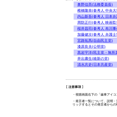
奥野信亮(法務委員長)
椎橋隆幸(参考人 中央
内山新吾(参考人 日本弁
周防正行(参考人 映画監
桜井昌司(参考人 布川事
加藤健次(参考人 弁護士
宮路拓馬(自由民主党)
漆原良夫(公明党)
黒岩宇洋(民主党・無所
井出庸生(維新の党)
清水忠史(日本共産党)
・視聴画面右下の「歯車アイコ
・発言者一覧について、説明・
リックするとその発言者からの