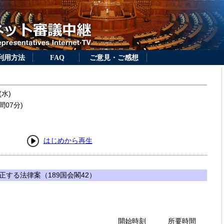
利用方法
FAQ
ご意見・ご感想
(水)
間07分)
はじめから再生
する法律案（189国会閣42）
開始時刻
所要時間