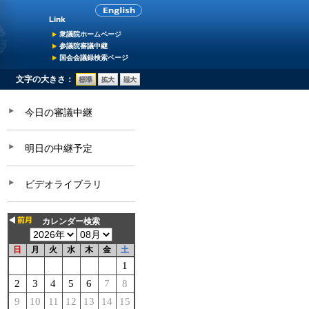
衆議院ホームページ
参議院審議中継
国会会議録検索ページ
文字の大きさ：
今日の審議中継
明日の中継予定
ビデオライブラリ
カレンダー検索
日
月
火
水
木
金
土
1
2
3
4
5
6
7
8
9
10
11
12
13
14
15