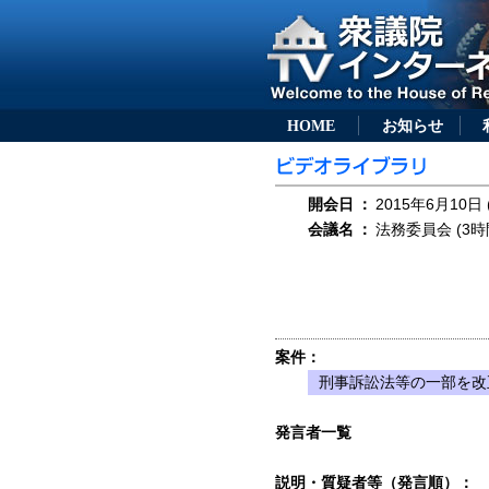
HOME
お知らせ
開会日
：
2015年6月10日 
会議名
：
法務委員会 (3時
案件：
刑事訴訟法等の一部を改正
発言者一覧
説明・質疑者等（発言順）：