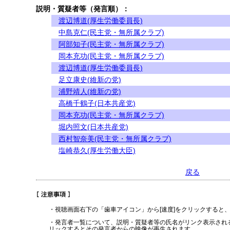
説明・質疑者等（発言順）：
渡辺博道(厚生労働委員長)
中島克仁(民主党・無所属クラブ)
阿部知子(民主党・無所属クラブ)
岡本充功(民主党・無所属クラブ)
渡辺博道(厚生労働委員長)
足立康史(維新の党)
浦野靖人(維新の党)
高橋千鶴子(日本共産党)
岡本充功(民主党・無所属クラブ)
堀内照文(日本共産党)
西村智奈美(民主党・無所属クラブ)
塩崎恭久(厚生労働大臣)
戻る
・視聴画面右下の「歯車アイコン」から[速度]をクリックすると
・発言者一覧について、説明・質疑者等の氏名がリンク表示され
リックするとその発言者からの映像が再生されます。