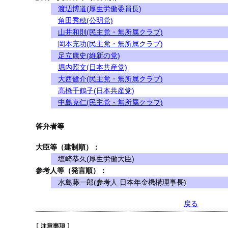
渡辺博道(厚生労働委員長)
角田秀穂(公明党)
山井和則(民主党・無所属クラブ)
岡本充功(民主党・無所属クラブ)
足立康史(維新の党)
堀内照文(日本共産党)
大西健介(民主党・無所属クラブ)
高橋千鶴子(日本共産党)
中島克仁(民主党・無所属クラブ)
答弁者等
大臣等（建制順）：
塩崎恭久(厚生労働大臣)
参考人等（発言順）：
水島藤一郎(参考人 日本年金機構理事長)
戻る