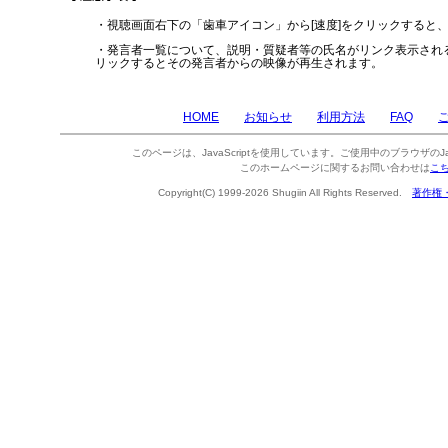
・視聴画面右下の「歯車アイコン」から[速度]をクリックすると
・発言者一覧について、説明・質疑者等の氏名がリンク表示され
リックするとその発言者からの映像が再生されます。
HOME
お知らせ
利用方法
FAQ
このページは、JavaScriptを使用しています。ご使用中のブラウザのJa
このホームページに関するお問い合わせは
こ
Copyright(C) 1999-2026 Shugiin All Rights Reserved.
著作権