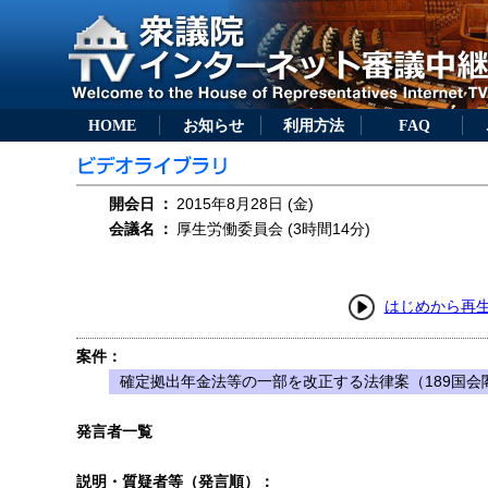
HOME
お知らせ
利用方法
FAQ
開会日
：
2015年8月28日 (金)
会議名
：
厚生労働委員会 (3時間14分)
はじめから再
案件：
確定拠出年金法等の一部を改正する法律案（189国会閣
発言者一覧
説明・質疑者等（発言順）：