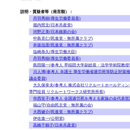
説明・質疑者等（発言順）：
丹羽秀樹(厚生労働委員長)
堀内照文(日本共産党)
河野正美(日本維新の会)
中島克仁(民進党・無所属クラブ)
井坂信彦(民進党・無所属クラブ)
塩崎恭久(厚生労働大臣)
丹羽秀樹(厚生労働委員長)
島田陽一(参考人 早稲田大学副総長・法学学術院教授
川人博(参考人 弁護士 厚生労働省過労死等防止対策
議会委員)
大久保幸夫(参考人 株式会社リクルートホールディン
専門役員 リクルートワークス研究所所長)
寺西笑子(参考人 全国過労死を考える家族の会代表世
福山守(自由民主党・無所属の会)
大西健介(民進党・無所属クラブ)
伊佐進一(公明党)
高橋千鶴子(日本共産党)