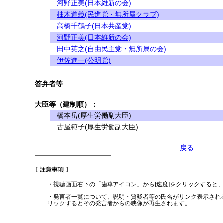
河野正美(日本維新の会)
柚木道義(民進党・無所属クラブ)
高橋千鶴子(日本共産党)
河野正美(日本維新の会)
田中英之(自由民主党・無所属の会)
伊佐進一(公明党)
答弁者等
大臣等（建制順）：
橋本岳(厚生労働副大臣)
古屋範子(厚生労働副大臣)
戻る
・視聴画面右下の「歯車アイコン」から[速度]をクリックすると
・発言者一覧について、説明・質疑者等の氏名がリンク表示され
リックするとその発言者からの映像が再生されます。