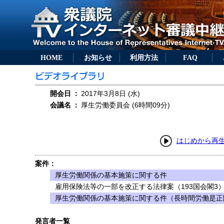
HOME
お知らせ
利用方法
FAQ
開会日
：
2017年3月8日 (水)
会議名
：
厚生労働委員会 (6時間09分)
はじめから再
案件：
厚生労働関係の基本施策に関する件
雇用保険法等の一部を改正する法律案（193国会閣3
厚生労働関係の基本施策に関する件（長時間労働是正
発言者一覧