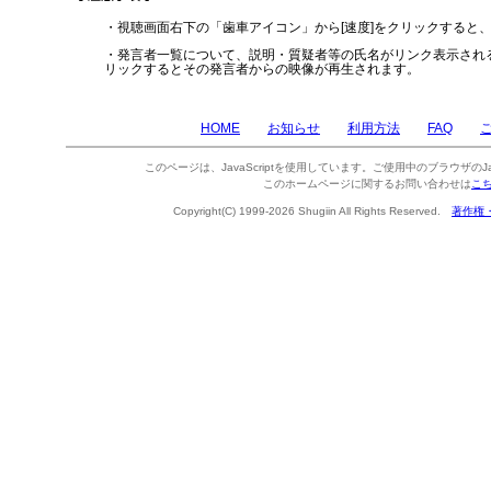
・視聴画面右下の「歯車アイコン」から[速度]をクリックすると
・発言者一覧について、説明・質疑者等の氏名がリンク表示され
リックするとその発言者からの映像が再生されます。
HOME
お知らせ
利用方法
FAQ
このページは、JavaScriptを使用しています。ご使用中のブラウザのJa
このホームページに関するお問い合わせは
こ
Copyright(C) 1999-2026 Shugiin All Rights Reserved.
著作権