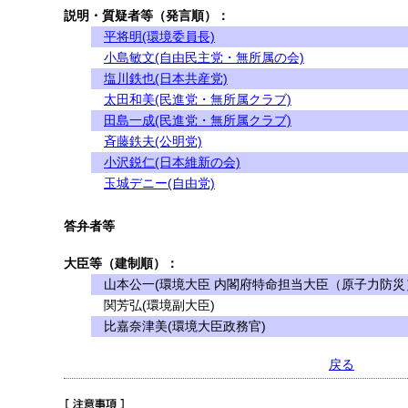
説明・質疑者等（発言順）：
平将明(環境委員長)
小島敏文(自由民主党・無所属の会)
塩川鉄也(日本共産党)
太田和美(民進党・無所属クラブ)
田島一成(民進党・無所属クラブ)
斉藤鉄夫(公明党)
小沢鋭仁(日本維新の会)
玉城デニー(自由党)
答弁者等
大臣等（建制順）：
山本公一(環境大臣 内閣府特命担当大臣（原子力防災
関芳弘(環境副大臣)
比嘉奈津美(環境大臣政務官)
戻る