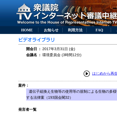
HOME
お知らせ
利用方法
FAQ
開会日
：
2017年3月31日 (金)
会議名
：
環境委員会 (3時間12分)
はじめから再
案件：
遺伝子組換え生物等の使用等の規制による生物の多様
する法律案（193国会閣32）
発言者一覧