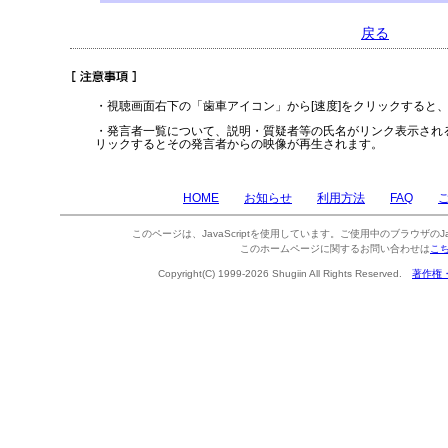
戻る
・視聴画面右下の「歯車アイコン」から[速度]をクリックすると
・発言者一覧について、説明・質疑者等の氏名がリンク表示され
リックするとその発言者からの映像が再生されます。
HOME
お知らせ
利用方法
FAQ
このページは、JavaScriptを使用しています。ご使用中のブラウザのJa
このホームページに関するお問い合わせは
こ
Copyright(C) 1999-2026 Shugiin All Rights Reserved.
著作権