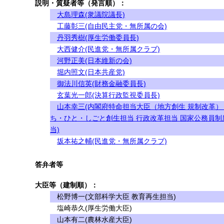
説明・質疑者等（発言順）：
大島理森(衆議院議長)
工藤彰三(自由民主党・無所属の会)
丹羽秀樹(厚生労働委員長)
大西健介(民進党・無所属クラブ)
河野正美(日本維新の会)
堀内照文(日本共産党)
御法川信英(財務金融委員長)
玄葉光一郎(決算行政監視委員長)
山本幸三(内閣府特命担当大臣（地方創生 規制改革）
ち・ひと・しごと創生担当 行政改革担当 国家公務員制
当)
坂本祐之輔(民進党・無所属クラブ)
答弁者等
大臣等（建制順）：
松野博一(文部科学大臣 教育再生担当)
塩崎恭久(厚生労働大臣)
山本有二(農林水産大臣)