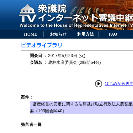
HOME
お知らせ
利用方法
FAQ
開会日
：
2017年5月23日 (火)
会議名
：
農林水産委員会 (2時間54分)
はじめから再
案件：
畜産経営の安定に関する法律及び独立行政法人農畜産
案（193国会閣40）
発言者一覧