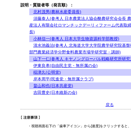
説明・質疑者等（発言順）：
北村茂男(農林水産委員長)
須藤泰人(参考人 日本農業法人協会酪農研究会会長 
産法人有限会社ロマンチックデーリィファーム代表取
長)
小林信一(参考人 日本大学生物資源科学部教授)
清水池義治(参考人 北海道大学大学院農学研究院基盤
部門農業経済学分野食料農業市場学研究室・講師)
山下一仁(参考人 キヤノングローバル戦略研究所研究
伊東良孝(自由民主党・無所属の会)
稲津久(公明党)
岸本周平(民進党・無所属クラブ)
畠山和也(日本共産党)
吉田豊史(日本維新の会)
戻る
・視聴画面右下の「歯車アイコン」から[速度]をクリックすると