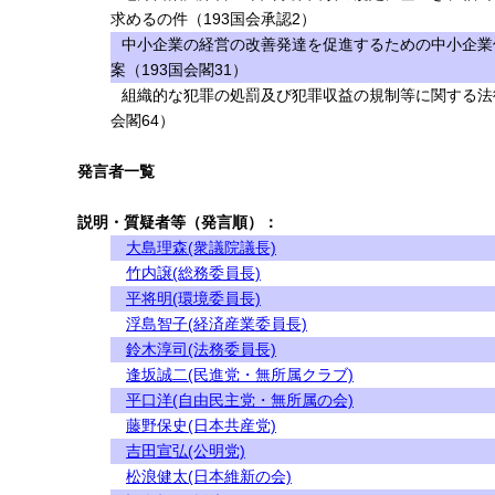
求めるの件（193国会承認2）
中小企業の経営の改善発達を促進するための中小企業
案（193国会閣31）
組織的な犯罪の処罰及び犯罪収益の規制等に関する法
会閣64）
発言者一覧
説明・質疑者等（発言順）：
大島理森(衆議院議長)
竹内譲(総務委員長)
平将明(環境委員長)
浮島智子(経済産業委員長)
鈴木淳司(法務委員長)
逢坂誠二(民進党・無所属クラブ)
平口洋(自由民主党・無所属の会)
藤野保史(日本共産党)
吉田宣弘(公明党)
松浪健太(日本維新の会)