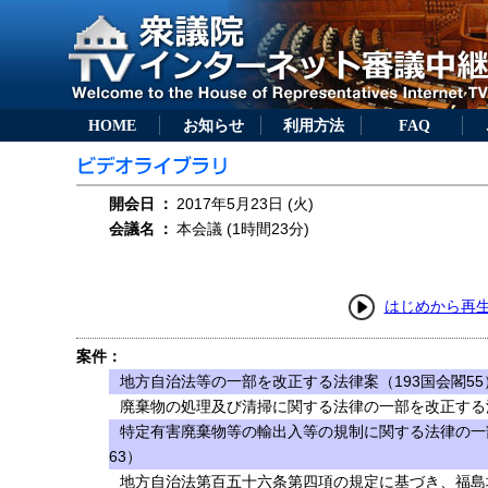
HOME
お知らせ
利用方法
FAQ
開会日
：
2017年5月23日 (火)
会議名
：
本会議 (1時間23分)
はじめから再
案件：
地方自治法等の一部を改正する法律案（193国会閣55
廃棄物の処理及び清掃に関する法律の一部を改正する法
特定有害廃棄物等の輸出入等の規制に関する法律の一
63）
地方自治法第百五十六条第四項の規定に基づき、福島