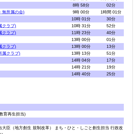
8時 58分
02分
・無所属の会)
9時 00分
1時間 01分
10時 01分
30分
属クラブ)
10時 31分
52分
属クラブ)
11時 23分
40分
13時 00分
01分
属クラブ)
13時 00分
13分
所属クラブ)
13時 13分
51分
14時 04分
17分
14時 21分
19分
14時 40分
25分
教育再生担当)
大臣（地方創生 規制改革） まち・ひと・しごと創生担当 行政改