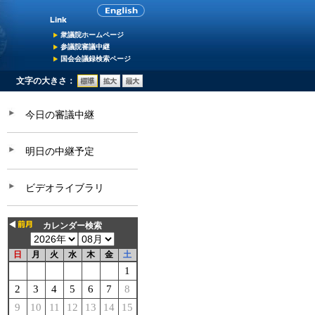
衆議院ホームページ
参議院審議中継
国会会議録検索ページ
文字の大きさ：
今日の審議中継
明日の中継予定
ビデオライブラリ
カレンダー検索
日
月
火
水
木
金
土
1
2
3
4
5
6
7
8
9
10
11
12
13
14
15