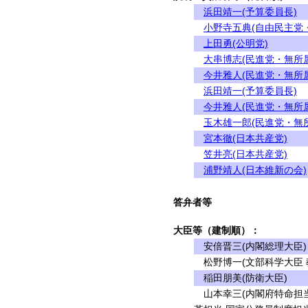
浜田靖一(予算委員長)
小野寺五典(自由民主党
上田勇(公明党)
大串博志(民進党・無所
今井雅人(民進党・無所
浜田靖一(予算委員長)
今井雅人(民進党・無所
玉木雄一郎(民進党・無
宮本徹(日本共産党)
笠井亮(日本共産党)
浦野靖人(日本維新の会)
答弁者等
大臣等（建制順）：
安倍晋三(内閣総理大臣)
松野博一(文部科学大臣 
稲田朋美(防衛大臣)
山本幸三(内閣府特命担当