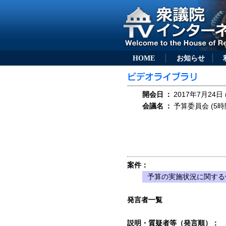
HOME
お知らせ
開会日
：
2017年7月24日 
会議名
：
予算委員会 (5時
案件：
予算の実施状況に関する
発言者一覧
説明・質疑者等（発言順）：