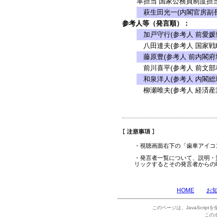
革担当 国家公務員制度担当
萩生田光一(内閣官房副長
参考人等（発言順）：
加戸守行(参考人 前愛媛
八田達夫(参考人 国家戦
藤原豊(参考人 前内閣府
前川喜平(参考人 前文部
和泉洋人(参考人 内閣総
柳瀬唯夫(参考人 経済産
・視聴画面右下の「歯車アイコ
・発言者一覧について、説明・
リックするとその発言者からの
HOME
お
このページは、JavaScrip
この