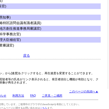
)
官)
県知事)
略特区諮問会議有識者議員)
地方創生推進事務局審議官)
科学事務次官)
理大臣補佐官)
業審議官)
戻る
ン」から[速度]をクリックすると、再生速度を変更することができます。
質疑者等の氏名がリンク表示されると、発言者頭出し機能が有効となり、ク
映像が再生されます。
このページの先頭へ▲
知らせ
利用方法
FAQ
ご意見・ご感想
tを使用しています。ご使用中のブラウザのJavaScriptを有効にしてください。
ホームページに関するお問い合わせは
こちら
まで。