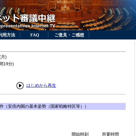
利用方法
FAQ
ご意見・ご感想
(月)
間19分)
はじめから再生
件（安倍内閣の基本姿勢（国家戦略特区等））
開始時刻
所要時間