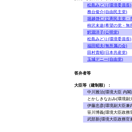
松島みどり(環境委員長)
務台俊介(自由民主党)
堀越啓仁(立憲民主党・
柿沢未途(希望の党・無
鰐淵洋子(公明党)
松島みどり(環境委員長)
福田昭夫(無所属の会)
田村貴昭(日本共産党)
玉城デニー(自由党)
答弁者等
大臣等（建制順）：
中川雅治(環境大臣 内閣
とかしきなおみ(環境副大
伊藤忠彦(環境副大臣兼内
笹川博義(環境大臣政務官
武部新(環境大臣政務官兼