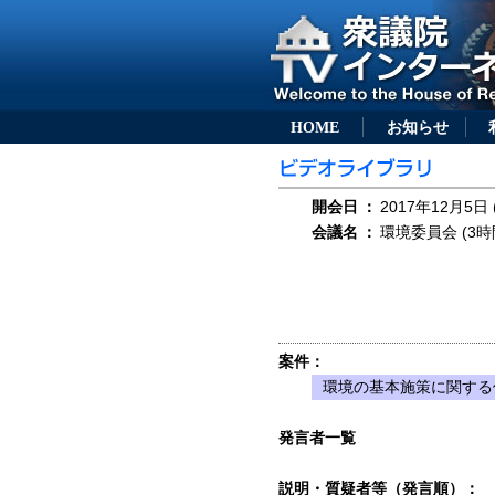
HOME
お知らせ
開会日
：
2017年12月5日 
会議名
：
環境委員会 (3時
案件：
環境の基本施策に関する
発言者一覧
説明・質疑者等（発言順）：