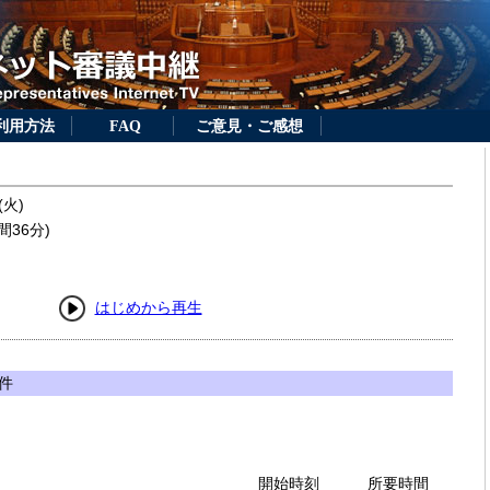
利用方法
FAQ
ご意見・ご感想
(火)
間36分)
はじめから再生
件
開始時刻
所要時間