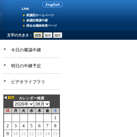
衆議院ホームページ
参議院審議中継
国会会議録検索ページ
文字の大きさ：
今日の審議中継
明日の中継予定
ビデオライブラリ
カレンダー検索
日
月
火
水
木
金
土
1
2
3
4
5
6
7
8
9
10
11
12
13
14
15