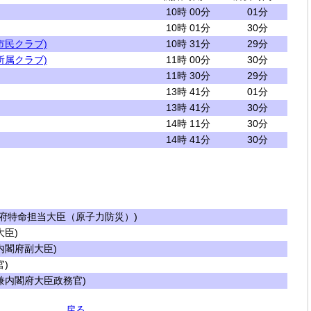
10時 00分
01分
10時 01分
30分
市民クラブ)
10時 31分
29分
所属クラブ)
11時 00分
30分
11時 30分
29分
13時 41分
01分
13時 41分
30分
14時 11分
30分
14時 41分
30分
府特命担当大臣（原子力防災）)
臣)
閣府副大臣)
)
内閣府大臣政務官)
戻る