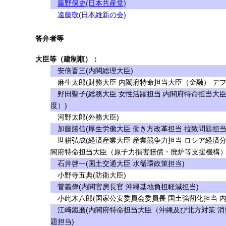
藤野保史(日本共産党)
遠藤敬(日本維新の会)
答弁者等
大臣等（建制順）：
安倍晋三(内閣総理大臣)
麻生太郎(財務大臣 内閣府特命担当大臣（金融） デフ
野田聖子(総務大臣 女性活躍担当 内閣府特命担当大
度）)
河野太郎(外務大臣)
加藤勝信(厚生労働大臣 働き方改革担当 拉致問題担当
世耕弘成(経済産業大臣 産業競争力担当 ロシア経済分
閣府特命担当大臣（原子力損害賠償・廃炉等支援機構）
石井啓一(国土交通大臣 水循環政策担当)
小野寺五典(防衛大臣)
菅義偉(内閣官房長官 沖縄基地負担軽減担当)
小此木八郎(国家公安委員会委員長 国土強靭化担当 内
江崎鐵磨(内閣府特命担当大臣（沖縄及び北方対策 消
題担当)