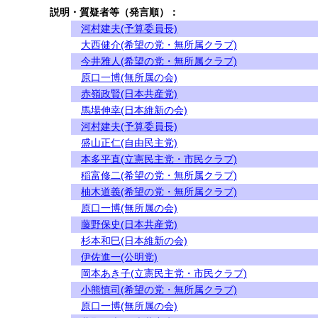
説明・質疑者等（発言順）：
河村建夫(予算委員長)
大西健介(希望の党・無所属クラブ)
今井雅人(希望の党・無所属クラブ)
原口一博(無所属の会)
赤嶺政賢(日本共産党)
馬場伸幸(日本維新の会)
河村建夫(予算委員長)
盛山正仁(自由民主党)
本多平直(立憲民主党・市民クラブ)
稲富修二(希望の党・無所属クラブ)
柚木道義(希望の党・無所属クラブ)
原口一博(無所属の会)
藤野保史(日本共産党)
杉本和巳(日本維新の会)
伊佐進一(公明党)
岡本あき子(立憲民主党・市民クラブ)
小熊慎司(希望の党・無所属クラブ)
原口一博(無所属の会)