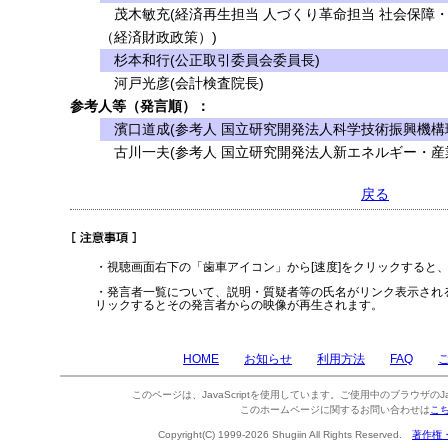
茂木敏充(経済再生担当 人づくり革命担当 社会保障
（経済財政政策）)
杉本和行(公正取引委員会委員長)
河戸光彦(会計検査院長)
参考人等（発言順）：
濱口道成(参考人 国立研究開発法人科学技術振興機構
古川一夫(参考人 国立研究開発法人新エネルギー・産
戻る
・視聴画面右下の「歯車アイコン」から[速度]をクリックすると
・発言者一覧について、説明・質疑者等の氏名がリンク表示され
リックするとその発言者からの映像が再生されます。
HOME
お知らせ
利用方法
FAQ
このページは、JavaScriptを使用しています。ご使用中のブラウザのJa
このホームページに関するお問い合わせは
こ
Copyright(C) 1999-2026 Shugiin All Rights Reserved.
著作権