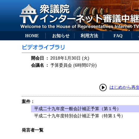
HOME
お知らせ
利用方法
FAQ
開会日
：
2018年1月30日 (火)
会議名
：
予算委員会 (6時間07分)
はじめから再
案件：
平成二十九年度一般会計補正予算（第１号）
平成二十九年度特別会計補正予算（特第１号）
発言者一覧