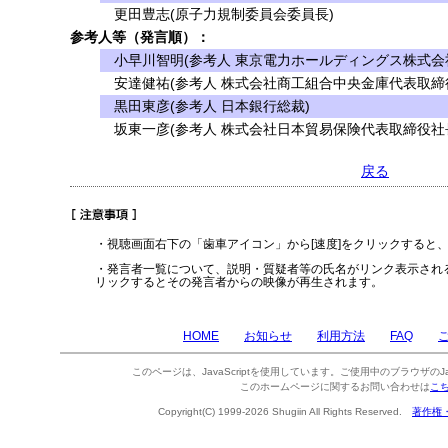
更田豊志(原子力規制委員会委員長)
参考人等（発言順）：
小早川智明(参考人 東京電力ホールディングス株式会
安達健祐(参考人 株式会社商工組合中央金庫代表取締
黒田東彦(参考人 日本銀行総裁)
坂東一彦(参考人 株式会社日本貿易保険代表取締役社
戻る
・視聴画面右下の「歯車アイコン」から[速度]をクリックすると
・発言者一覧について、説明・質疑者等の氏名がリンク表示され
リックするとその発言者からの映像が再生されます。
HOME
お知らせ
利用方法
FAQ
このページは、JavaScriptを使用しています。ご使用中のブラウザのJa
このホームページに関するお問い合わせは
こ
Copyright(C) 1999-2026 Shugiin All Rights Reserved.
著作権