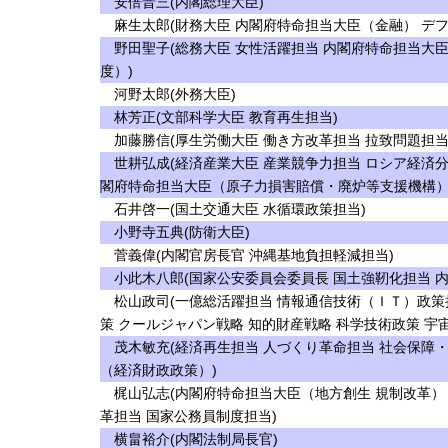
安倍晋三(内閣総理大臣)
麻生太郎(財務大臣 内閣府特命担当大臣（金融） デフ
野田聖子(総務大臣 女性活躍担当 内閣府特命担当大
度）)
河野太郎(外務大臣)
林芳正(文部科学大臣 教育再生担当)
加藤勝信(厚生労働大臣 働き方改革担当 拉致問題担当
世耕弘成(経済産業大臣 産業競争力担当 ロシア経済分
閣府特命担当大臣（原子力損害賠償・廃炉等支援機構）
石井啓一(国土交通大臣 水循環政策担当)
小野寺五典(防衛大臣)
菅義偉(内閣官房長官 沖縄基地負担軽減担当)
小此木八郎(国家公安委員会委員長 国土強靭化担当 内
松山政司(一億総活躍担当 情報通信技術（ＩＴ）政策
策 クールジャパン戦略 知的財産戦略 科学技術政策 宇
茂木敏充(経済再生担当 人づくり革命担当 社会保障
（経済財政政策）)
梶山弘志(内閣府特命担当大臣（地方創生 規制改革）
革担当 国家公務員制度担当)
横畠裕介(内閣法制局長官)