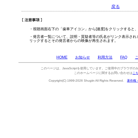
戻る
・視聴画面右下の「歯車アイコン」から[速度]をクリックすると
・発言者一覧について、説明・質疑者等の氏名がリンク表示され
リックするとその発言者からの映像が再生されます。
HOME
お知らせ
利用方法
FAQ
このページは、JavaScriptを使用しています。ご使用中のブラウザのJa
このホームページに関するお問い合わせは
こ
Copyright(C) 1999-2026 Shugiin All Rights Reserved.
著作権