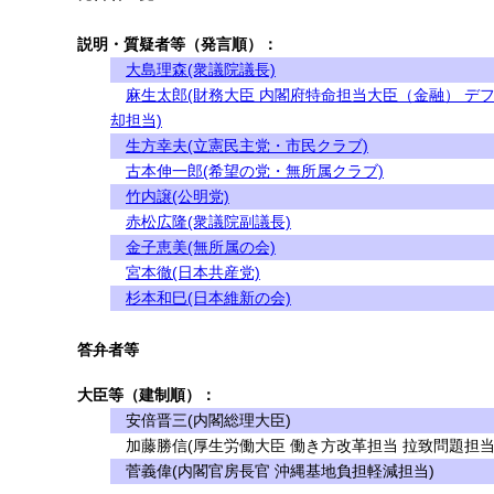
説明・質疑者等（発言順）：
大島理森(衆議院議長)
麻生太郎(財務大臣 内閣府特命担当大臣（金融） デ
却担当)
生方幸夫(立憲民主党・市民クラブ)
古本伸一郎(希望の党・無所属クラブ)
竹内譲(公明党)
赤松広隆(衆議院副議長)
金子恵美(無所属の会)
宮本徹(日本共産党)
杉本和巳(日本維新の会)
答弁者等
大臣等（建制順）：
安倍晋三(内閣総理大臣)
加藤勝信(厚生労働大臣 働き方改革担当 拉致問題担当
菅義偉(内閣官房長官 沖縄基地負担軽減担当)