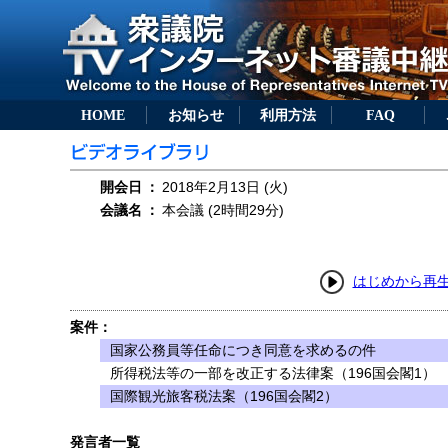
HOME
お知らせ
利用方法
FAQ
開会日
：
2018年2月13日 (火)
会議名
：
本会議 (2時間29分)
はじめから再
案件：
国家公務員等任命につき同意を求めるの件
所得税法等の一部を改正する法律案（196国会閣1）
国際観光旅客税法案（196国会閣2）
発言者一覧