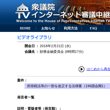
HOME
お知らせ
利用方法
FAQ
開会日
：
2018年2月21日 (水)
会議名
：
財務金融委員会 (8時間17分)
はじめから再
案件：
所得税法等の一部を改正する法律案（196国会閣1）
発言者一覧
説明・質疑者等（発言順）：