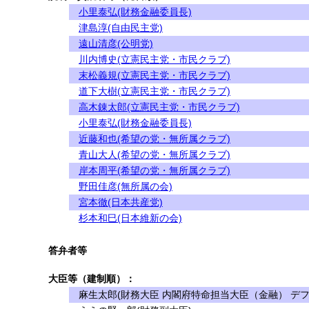
小里泰弘(財務金融委員長)
津島淳(自由民主党)
遠山清彦(公明党)
川内博史(立憲民主党・市民クラブ)
末松義規(立憲民主党・市民クラブ)
道下大樹(立憲民主党・市民クラブ)
高木錬太郎(立憲民主党・市民クラブ)
小里泰弘(財務金融委員長)
近藤和也(希望の党・無所属クラブ)
青山大人(希望の党・無所属クラブ)
岸本周平(希望の党・無所属クラブ)
野田佳彦(無所属の会)
宮本徹(日本共産党)
杉本和巳(日本維新の会)
答弁者等
大臣等（建制順）：
麻生太郎(財務大臣 内閣府特命担当大臣（金融） デフ