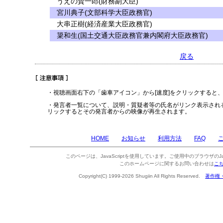
うえの賢一郎(財務副大臣)
宮川典子(文部科学大臣政務官)
大串正樹(経済産業大臣政務官)
簗和生(国土交通大臣政務官兼内閣府大臣政務官)
戻る
・視聴画面右下の「歯車アイコン」から[速度]をクリックすると
・発言者一覧について、説明・質疑者等の氏名がリンク表示され
リックするとその発言者からの映像が再生されます。
HOME
お知らせ
利用方法
FAQ
このページは、JavaScriptを使用しています。ご使用中のブラウザのJa
このホームページに関するお問い合わせは
こ
Copyright(C) 1999-2026 Shugiin All Rights Reserved.
著作権