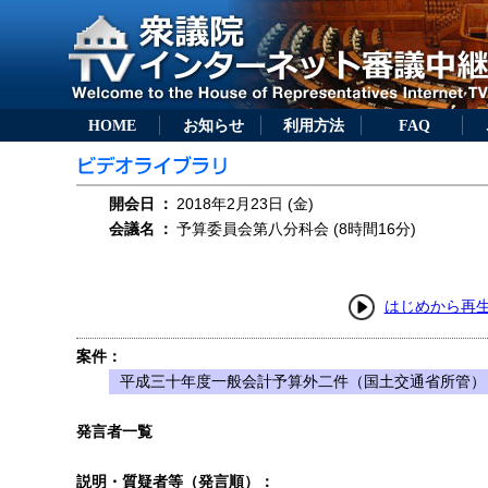
HOME
お知らせ
利用方法
FAQ
開会日
：
2018年2月23日 (金)
会議名
：
予算委員会第八分科会 (8時間16分)
はじめから再
案件：
平成三十年度一般会計予算外二件（国土交通省所管）
発言者一覧
説明・質疑者等（発言順）：