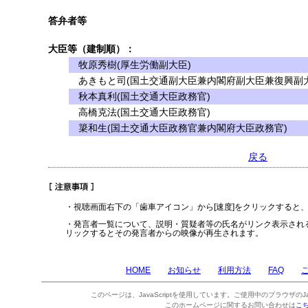
答弁者等
大臣等（建制順）：
牧原秀樹(厚生労働副大臣)
あきもと司(国土交通副大臣兼内閣府副大臣兼復興副大
秋本真利(国土交通大臣政務官)
高橋克法(国土交通大臣政務官)
簗和生(国土交通大臣政務官兼内閣府大臣政務官)
戻る
・視聴画面右下の「歯車アイコン」から[速度]をクリックすると
・発言者一覧について、説明・質疑者等の氏名がリンク表示され
リックするとその発言者からの映像が再生されます。
HOME
お知らせ
利用方法
FAQ
このページは、JavaScriptを使用しています。ご使用中のブラウザのJa
このホームページに関するお問い合わせは
こ