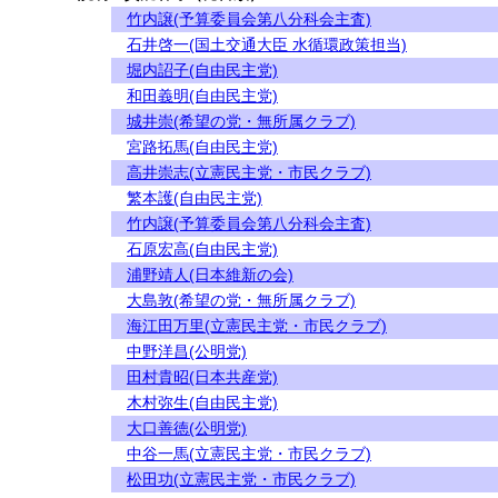
竹内譲(予算委員会第八分科会主査)
石井啓一(国土交通大臣 水循環政策担当)
堀内詔子(自由民主党)
和田義明(自由民主党)
城井崇(希望の党・無所属クラブ)
宮路拓馬(自由民主党)
高井崇志(立憲民主党・市民クラブ)
繁本護(自由民主党)
竹内譲(予算委員会第八分科会主査)
石原宏高(自由民主党)
浦野靖人(日本維新の会)
大島敦(希望の党・無所属クラブ)
海江田万里(立憲民主党・市民クラブ)
中野洋昌(公明党)
田村貴昭(日本共産党)
木村弥生(自由民主党)
大口善徳(公明党)
中谷一馬(立憲民主党・市民クラブ)
松田功(立憲民主党・市民クラブ)