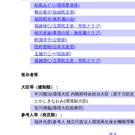
松島みどり(環境委員長)
務台俊介(自由民主党)
福田昭夫(無所属の会)
堀越啓仁(立憲民主党・市民クラブ)
柿沢未途(希望の党・無所属クラブ)
鰐淵洋子(公明党)
田村貴昭(日本共産党)
玉城デニー(自由党)
堀越啓仁(立憲民主党・市民クラブ)
答弁者等
大臣等（建制順）：
中川雅治(環境大臣 内閣府特命担当大臣（原子力防災
とかしきなおみ(環境副大臣)
笹川博義(環境大臣政務官)
参考人等（発言順）：
福井光彦(参考人 独立行政法人環境再生保全機構理事
戻る