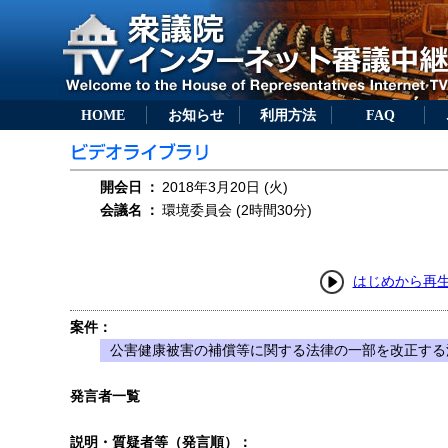
HOME
お知らせ
利用方法
FAQ
開会日
：
2018年3月20日 (火)
会議名
：
環境委員会 (2時間30分)
はじめから再
案件：
公害健康被害の補償等に関する法律の一部を改正する法
発言者一覧
説明・質疑者等（発言順）：