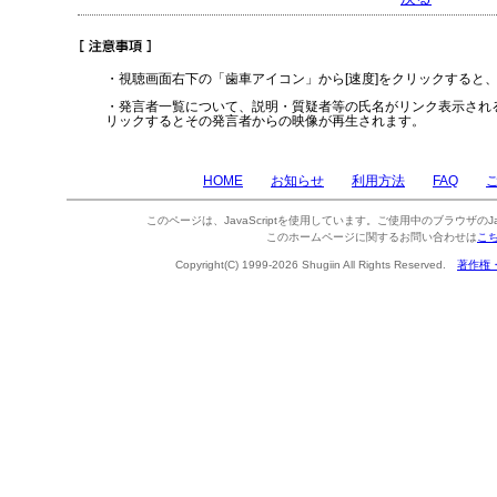
・視聴画面右下の「歯車アイコン」から[速度]をクリックすると
・発言者一覧について、説明・質疑者等の氏名がリンク表示され
リックするとその発言者からの映像が再生されます。
HOME
お知らせ
利用方法
FAQ
このページは、JavaScriptを使用しています。ご使用中のブラウザのJa
このホームページに関するお問い合わせは
こ
Copyright(C) 1999-2026 Shugiin All Rights Reserved.
著作権