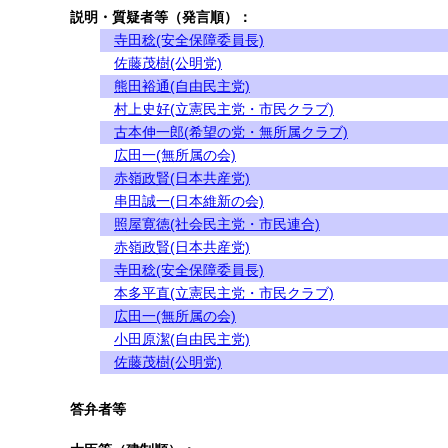
説明・質疑者等（発言順）：
寺田稔(安全保障委員長)
佐藤茂樹(公明党)
熊田裕通(自由民主党)
村上史好(立憲民主党・市民クラブ)
古本伸一郎(希望の党・無所属クラブ)
広田一(無所属の会)
赤嶺政賢(日本共産党)
串田誠一(日本維新の会)
照屋寛徳(社会民主党・市民連合)
赤嶺政賢(日本共産党)
寺田稔(安全保障委員長)
本多平直(立憲民主党・市民クラブ)
広田一(無所属の会)
小田原潔(自由民主党)
佐藤茂樹(公明党)
答弁者等