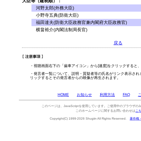
大臣等（建制順）：
河野太郎(外務大臣)
小野寺五典(防衛大臣)
福田達夫(防衛大臣政務官兼内閣府大臣政務官)
横畠裕介(内閣法制局長官)
戻る
・視聴画面右下の「歯車アイコン」から[速度]をクリックすると
・発言者一覧について、説明・質疑者等の氏名がリンク表示され
リックするとその発言者からの映像が再生されます。
HOME
お知らせ
利用方法
FAQ
このページは、JavaScriptを使用しています。ご使用中のブラウザのJa
このホームページに関するお問い合わせは
こ
Copyright(C) 1999-2026 Shugiin All Rights Reserved.
著作権