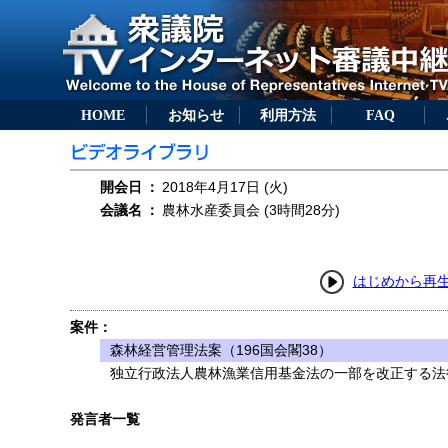
HOME
お知らせ
利用方法
FAQ
開会日
：
2018年4月17日 (火)
会議名
：
農林水産委員会 (3時間28分)
はじめから再
案件：
森林経営管理法案（196国会閣38）
独立行政法人農林漁業信用基金法の一部を改正する法律
発言者一覧