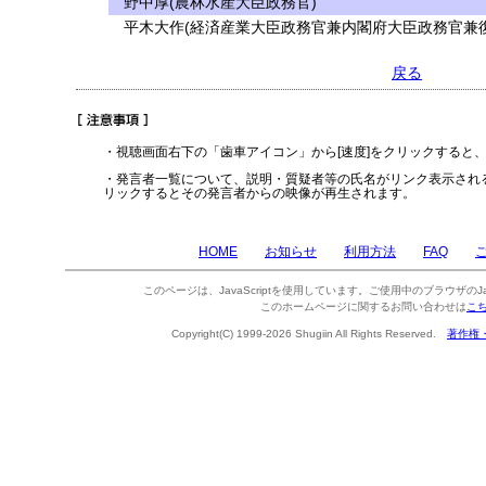
野中厚(農林水産大臣政務官)
平木大作(経済産業大臣政務官兼内閣府大臣政務官兼復
戻る
・視聴画面右下の「歯車アイコン」から[速度]をクリックすると
・発言者一覧について、説明・質疑者等の氏名がリンク表示され
リックするとその発言者からの映像が再生されます。
HOME
お知らせ
利用方法
FAQ
このページは、JavaScriptを使用しています。ご使用中のブラウザのJa
このホームページに関するお問い合わせは
こ
Copyright(C) 1999-2026 Shugiin All Rights Reserved.
著作権