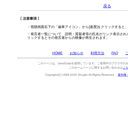
戻る
・視聴画面右下の「歯車アイコン」から[速度]をクリックすると
・発言者一覧について、説明・質疑者等の氏名がリンク表示され
リックするとその発言者からの映像が再生されます。
HOME
お知らせ
利用方法
FAQ
このページは、JavaScriptを使用しています。ご使用中のブラウザのJa
このホームページに関するお問い合わせは
こ
Copyright(C) 1999-2026 Shugiin All Rights Reserved.
著作権