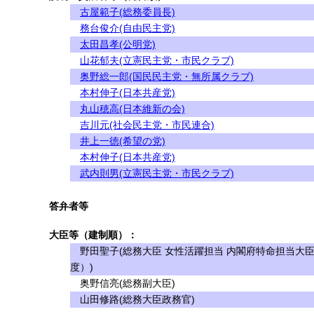
古屋範子(総務委員長)
務台俊介(自由民主党)
太田昌孝(公明党)
山花郁夫(立憲民主党・市民クラブ)
奥野総一郎(国民民主党・無所属クラブ)
本村伸子(日本共産党)
丸山穂高(日本維新の会)
吉川元(社会民主党・市民連合)
井上一徳(希望の党)
本村伸子(日本共産党)
武内則男(立憲民主党・市民クラブ)
答弁者等
大臣等（建制順）：
野田聖子(総務大臣 女性活躍担当 内閣府特命担当大
度）)
奥野信亮(総務副大臣)
山田修路(総務大臣政務官)