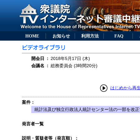
HOME
お知らせ
利用方法
FAQ
開会日
：
2018年5月17日 (木)
会議名
：
総務委員会 (3時間20分)
はじめから再
案件：
統計法及び独立行政法人統計センター法の一部を改正す
発言者一覧
説明・質疑者等（発言順）：