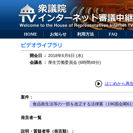
HOME
お知らせ
利用方法
FAQ
開会日
：
2018年6月6日 (水)
会議名
：
厚生労働委員会 (6時間48分)
はじめから再
案件：
食品衛生法等の一部を改正する法律案（196国会閣61
発言者一覧
説明・質疑者等（発言順）：