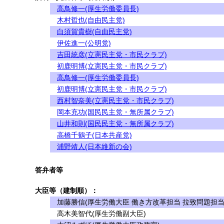
高鳥修一(厚生労働委員長)
木村哲也(自由民主党)
白須賀貴樹(自由民主党)
伊佐進一(公明党)
吉田統彦(立憲民主党・市民クラブ)
初鹿明博(立憲民主党・市民クラブ)
高鳥修一(厚生労働委員長)
初鹿明博(立憲民主党・市民クラブ)
西村智奈美(立憲民主党・市民クラブ)
岡本充功(国民民主党・無所属クラブ)
山井和則(国民民主党・無所属クラブ)
高橋千鶴子(日本共産党)
浦野靖人(日本維新の会)
答弁者等
大臣等（建制順）：
加藤勝信(厚生労働大臣 働き方改革担当 拉致問題担当
高木美智代(厚生労働副大臣)