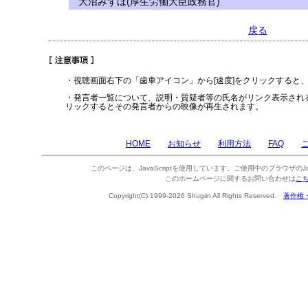
大沼みずほ(厚生労働大臣政務官)
戻る
・視聴画面右下の「歯車アイコン」から[速度]をクリックすると
・発言者一覧について、説明・質疑者等の氏名がリンク表示され
リックするとその発言者からの映像が再生されます。
HOME
お知らせ
利用方法
FAQ
このページは、JavaScriptを使用しています。ご使用中のブラウザのJa
このホームページに関するお問い合わせは
こ
Copyright(C) 1999-2026 Shugiin All Rights Reserved.
著作権