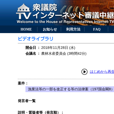
HOME
お知らせ
利用方法
FAQ
開会日
：
2018年11月28日 (水)
会議名
：
農林水産委員会 (3時間42分)
はじめから再
案件：
漁業法等の一部を改正する等の法律案（197国会閣8
発言者一覧
説明・質疑者等（発言順）：