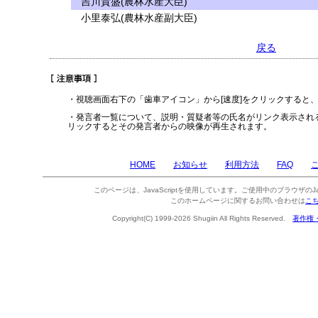
吉川貴盛(農林水産大臣)
小里泰弘(農林水産副大臣)
戻る
・視聴画面右下の「歯車アイコン」から[速度]をクリックすると
・発言者一覧について、説明・質疑者等の氏名がリンク表示され
リックするとその発言者からの映像が再生されます。
HOME
お知らせ
利用方法
FAQ
このページは、JavaScriptを使用しています。ご使用中のブラウザのJa
このホームページに関するお問い合わせは
こ
Copyright(C) 1999-2026 Shugiin All Rights Reserved.
著作権